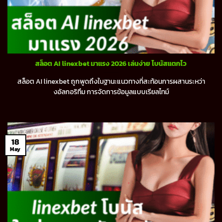
สล็อต AI linexbet มาแรง 2026 เล่นง่าย โบนัสแตกไว
สล็อต AI linexbet ถูกพูดถึงในฐานะแนวทางที่สะท้อนการผสานระหว่า
งอัลกอริทึม การจัดการข้อมูลแบบเรียลไทม์
18
May