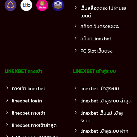
เว็บสล็อตตรง ไม่ผ่านเอ
เยนต์
สล็อตเว็บตรง100%
สล็อตLinexbet
PG Slot เว็บตรง
LINEXBET ทางเข้า
LINEXBET เข้าสู่ระบบ
ทางเข้า linexbet
linexbet เข้าสู่ระบบ
linexbet login
linexbet เข้าสู่ระบบ ล่าสุด
linexbet ทางเข้า
linexbet เว็บแม่ เข้าสู่
ระบบ
linexbet ทางเข้าล่าสุด
linexbet เข้าสู่ระบบ ฝาก