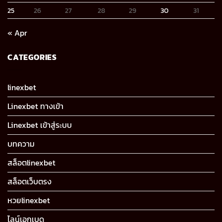
25
26
27
28
29
30
31
« Apr
CATEGORIES
linexbet
Linexbet ทางเข้า
Linexbet เข้าสู่ระบบ
บทความ
สล็อตlinexbet
สล็อตเว็บตรง
หวยlinexbet
ไลน์เอกเบด