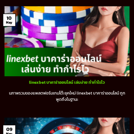
10
May
linexbet บาคาร่าออนไลน์ เล่นง่าย ทำกำไรไว
นภาพรวมของแพลตฟอร์มเกมโต๊ะยุคใหม่ linexbet บาคาร่าออนไลน์ ถูก
พูดถึงในฐานะ
09
May