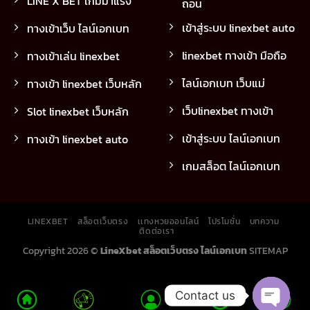
LINE X BET เกมมาแรง
ถอน
เข้าสู่ระบบ linexbet auto
ทางเข้าเว็บ ไลน์เอกเบท
linexbet ทางเข้า มือถือ
ทางเข้าเล่น linexbet
ไลน์เอกเบท เว็บแม่
ทางเข้า linexbet เว็บหลัก
เว็บlinexbet ทางเข้า
Slot linexbet เว็บหลัก
เข้าสู่ระบบ ไลน์เอกเบท
ทางเข้า linexbet auto
เกมสล็อต ไลน์เอกเบท
LINEXBET
สล็อตเว็บตรง
เเทงหวยออนไลน์
โปรโมชั่น
บทความ
ติดต่อเรา
Copyright 2026 ©
LineXbet สล็อตเว็บตรง ไลน์เอกเบท
SITEMAP
Contact us