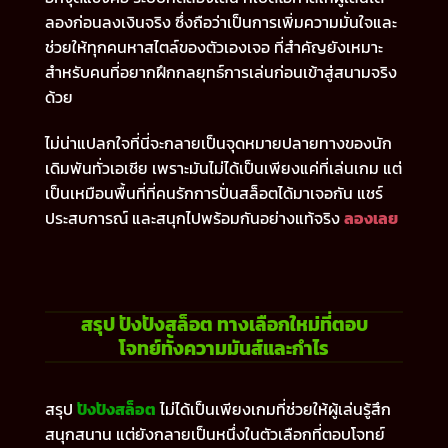
ลองก่อนลงเงินจริง ซึ่งถือว่าเป็นการเพิ่มความมั่นใจและ
ช่วยให้ทุกคนหาสไตล์ของตัวเองเจอ ที่สำคัญยังเหมาะ
สำหรับคนที่อยากฝึกกลยุทธ์การเล่นก่อนเข้าสู่สนามจริง
ด้วย
ไม่น่าแปลกใจที่นี่จะกลายเป็นจุดหมายปลายทางของนัก
เดิมพันทั่วเอเชีย เพราะมันไม่ได้เป็นเพียงแค่ที่เล่นเกม แต่
เป็นเหมือนพื้นที่ที่คนรักการปั่นสล็อตได้มาเจอกัน แชร์
ประสบการณ์ และสนุกไปพร้อมกันอย่างแท้จริง
ลองเลย
สรุป ปังปังสล็อต ทางเลือกใหม่ที่ตอบ
โจทย์ทั้งความมันส์และกำไร
สรุป
ปังปังสล็อต
ไม่ได้เป็นเพียงเกมที่ช่วยให้ผู้เล่นรู้สึก
สนุกสนาน แต่ยังกลายเป็นหนึ่งในตัวเลือกที่ตอบโจทย์