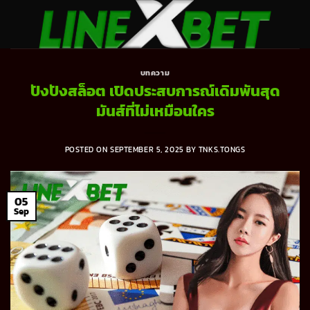
Skip
to
content
บทความ
ปังปังสล็อต เปิดประสบการณ์เดิมพันสุด
มันส์ที่ไม่เหมือนใคร
POSTED ON
SEPTEMBER 5, 2025
BY
TNKS.TONGS
05
Sep