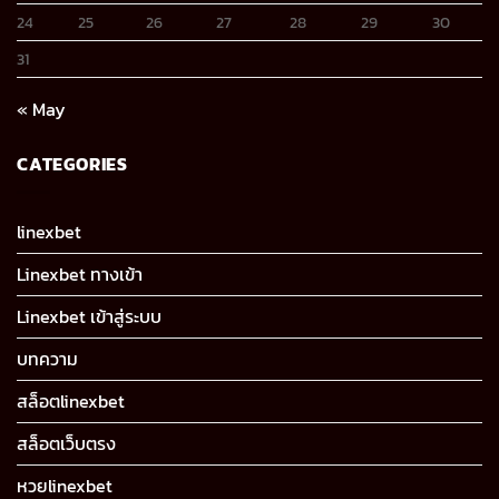
24
25
26
27
28
29
30
31
« May
CATEGORIES
linexbet
Linexbet ทางเข้า
Linexbet เข้าสู่ระบบ
บทความ
สล็อตlinexbet
สล็อตเว็บตรง
หวยlinexbet