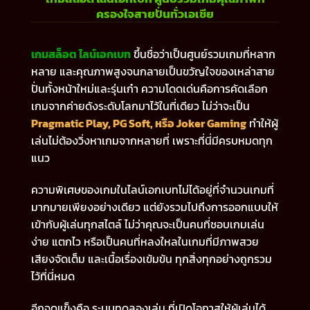
ครองใจสายปั่นทั่วเอเชีย
เกมสล็อต ไลน์เอกเบท
ขึ้นชื่อว่าเป็นศูนย์รวมเกมที่หลาก
หลาย และคุณภาพสูงจนกลายเป็นขวัญใจของเหล่าสาย
ปั่นทั้งหน้าใหม่และรุ่นเก๋า ความโดดเด่นคือการคัดเลือก
เกมจากค่ายดังระดับโลกมาไว้ในที่เดียว ไม่ว่าจะเป็น
Pragmatic Play, PG Soft, หรือ Joker Gaming
ทำให้ผู้
เล่นไม่ต้องวิ่งหาเกมจากหลายที่ เพราะที่นี่มีครบหมดทุก
แนว
ความพิเศษของเกมในไลน์เอกเบทไม่ได้อยู่ที่จำนวนเกมที่
มากมายเพียงอย่างเดียว แต่ยังรวมไปถึงการออกแบบให้
เข้ากับผู้เล่นทุกสไตล์ ไม่ว่าคุณจะเป็นคนที่ชอบเกมเล่น
ง่าย แตกไว หรือเป็นคนที่หลงใหลในเกมที่มีภาพสวย
เสียงจัดเต็ม และเนื้อเรื่องเข้มข้น ทุกสิ่งทุกอย่างถูกรวม
ไว้ที่นี่หมด
อีกจุดแข็งคือ ระบบทดลองเล่น ที่เปิดโอกาสให้ผู้เล่นได้