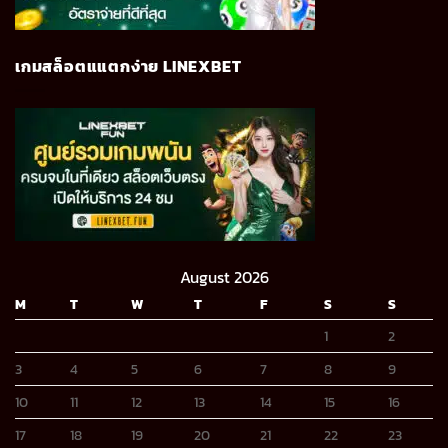
เกมสล็อตแแตกง่าย LINEXBET
August 2026
M
T
W
T
F
S
S
1
2
3
4
5
6
7
8
9
10
11
12
13
14
15
16
17
18
19
20
21
22
23