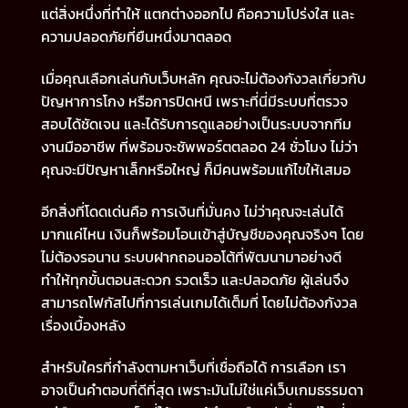
แต่สิ่งหนึ่งที่ทำให้ แตกต่างออกไป คือความโปร่งใส และ
ความปลอดภัยที่ยืนหนึ่งมาตลอด
เมื่อคุณเลือกเล่นกับเว็บหลัก คุณจะไม่ต้องกังวลเกี่ยวกับ
ปัญหาการโกง หรือการปิดหนี เพราะที่นี่มีระบบที่ตรวจ
สอบได้ชัดเจน และได้รับการดูแลอย่างเป็นระบบจากทีม
งานมืออาชีพ ที่พร้อมจะซัพพอร์ตตลอด 24 ชั่วโมง ไม่ว่า
คุณจะมีปัญหาเล็กหรือใหญ่ ก็มีคนพร้อมแก้ไขให้เสมอ
อีกสิ่งที่โดดเด่นคือ การเงินที่มั่นคง ไม่ว่าคุณจะเล่นได้
มากแค่ไหน เงินก็พร้อมโอนเข้าสู่บัญชีของคุณจริงๆ โดย
ไม่ต้องรอนาน ระบบฝากถอนออโต้ที่พัฒนามาอย่างดี
ทำให้ทุกขั้นตอนสะดวก รวดเร็ว และปลอดภัย ผู้เล่นจึง
สามารถโฟกัสไปที่การเล่นเกมได้เต็มที่ โดยไม่ต้องกังวล
เรื่องเบื้องหลัง
สำหรับใครที่กำลังตามหาเว็บที่เชื่อถือได้ การเลือก เรา
อาจเป็นคำตอบที่ดีที่สุด เพราะมันไม่ใช่แค่เว็บเกมธรรมดา