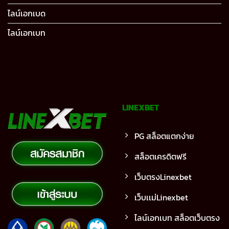
ไลน์เอกเบด
ไลน์เอกเบท
LINEXBET
PG สล็อตแตกง่าย
สล็อตเครดิตฟรี
เว็บตรงLinexbet
เว็บเเม่Linexbet
ไลน์เอกเบท สล็อตเว็บตรง