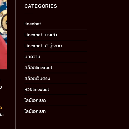
CATEGORIES
linexbet
Linexbet ทางเข้า
Linexbet เข้าสู่ระบบ
บทความ
สล็อตlinexbet
สล็อตเว็บตรง
า
่ง
หวยlinexbet
ไลน์เอกเบด
ด
ไลน์เอกเบท
ผัส