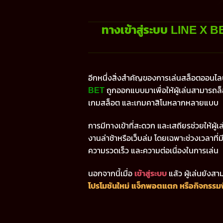
ทางเข้าสู่ระบบ LINE X BE
อีกหนึ่งสิ่งสำคัญของการเล่นสล็อตออนไลน
ถูกออกแบบมาเพื่อให้ผู้เล่นสามารถล็อ
BET
เกมสล็อต และเกมคาสิโนหลากหลายแบบ
การมีทางเข้าที่สะดวก และเสถียรช่วยให้ผู
งานล่าช้าหรือเว็บล่ม โดยเฉพาะช่วงเวลาที่ม
ความรวดเร็ว และความต่อเนื่องในการเล่น
นอกจากนี้เมื่อ
แล้ว ผู้เล่นยังส
เข้าสู่ระบบ
โปรโมชันใหม่ แจ็กพอตแตก หรือกิจกรรม