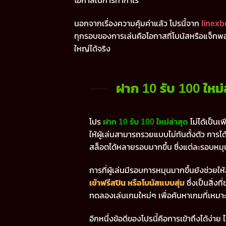
นอกจากเรื่องความคุ้มค่าแล้ว โปรนี้จาก
linexb
ทุกรอบของการเล่นคือโอกาสที่โบนัสหรือแจ็กพอ
ใหญ่ได้จริง
ฝาก 10 รับ 100 ใหม่
โปร
ไม่ได้เป็นเ
ฝาก 10 รับ 100 ใหม่ล่าสุด
ให้ผู้เล่นสามารถรวยแบบไม่ทันตั้งตัว การไ
สล็อตได้หลายรอบมากขึ้น ซึ่งแต่ละรอบหม
การที่ผู้เล่นมีรอบการหมุนมากขึ้นยังช่วยให
ซึ่งเป็นสิ่ง
เข้าฟรีสปิน หรือโบนัสแบบสุ่ม
ทดลองเล่นเกมใหม่ๆ เพื่อค้นหาเกมที่เหมาะ
อีกหนึ่งข้อดีของโปรนี้คือการเข้าถึงได้ง่าย