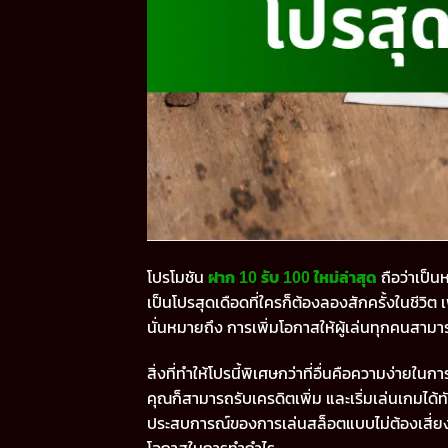
โปรโมชัน
ถือว่าเป็น
ฝาก 10 รับ 100 ใหม่ล่าสุด
เป็นโปรสุดเดือดที่ใครก็ต้องลองสักครั้งในชีวิต
นั่นหมายถึง การเพิ่มโอกาสให้ผู้เล่นทุกคนสามา
สิ่งที่ทำให้โปรนี้พิเศษกว่าที่อื่นคือความง่ายในการ
คุณก็สามารถรับเครดิตเพิ่ม และเริ่มเล่นเกมได้ทัน
ประสบการณ์ของการเล่นสล็อตแบบไม่ต้องเสี่ยงเง
โอกาสในการทำกำไร