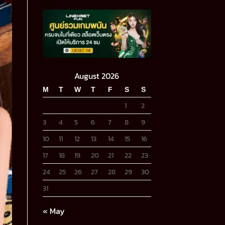
August 2026
M
T
W
T
F
S
S
1
2
3
4
5
6
7
8
9
10
11
12
13
14
15
16
17
18
19
20
21
22
23
24
25
26
27
28
29
30
31
« May