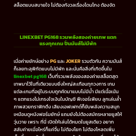
สล็อตแบบสบายใจ ไม่ต้องกังวลเรื่องโดนโกง ต้องจัด
LINEXBET PG168 รวมพลังสองค่ายเทพ แตก
แรงทุกเกม ปั่นมันส์ไม่มีพัก
เมื่อค่ายยักษ์อย่าง
PG
และ
JOKER
รวมตัวกัน ความมันส์
ก็เลยทะลุพิกัดแบบไม่มีพัก และนั่นคือสิ่งที่เกิดขึ้นใน
linexbet pg168
เว็บที่รวมพลังของสองค่ายสล็อตสุด
เทพมาไว้ในที่เดียวแบบยิ่งใหญ่สะเทือนทุกวงการ เกม
แต่ละเกมที่อยู่ในระบบถูกคัดมาแบบไม่มีน้ำ มีแต่เนื้อเน้น
ๆ แตกแรงไม่เกรงใจเงินในบัญชี ฟีเจอร์เพียบ ลูกเล่นล้ำ
ภาพสวยกราฟิกตึง เสียงเอฟเฟกต์ก็ขับพลังความสนุก
เหมือนดูหนังฟอร์มยักษ์ แถมยังไม่ต้องสมัครหลายยูสให้
วุ่นวาย เพราะ ที่นี่ เปิดให้เล่นได้หมดในยูสเดียว อยาก
สลับค่ายเมื่อไหร่ก็แค่จิ้ม ไม่ต้องโยก ไม่ต้องโหลดเพิ่ม