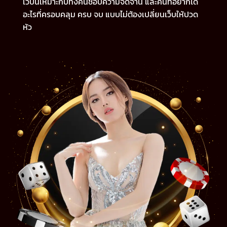
เว็บนี้เหมาะกับทั้งคนชอบความจัดจ้าน และคนที่อยากได้
อะไรที่ครอบคลุม ครบ จบ แบบไม่ต้องเปลี่ยนเว็บให้ปวด
หัว