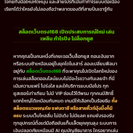
โจทย์ทั้งมือใหม่หัดหมุน และสายโปรที่เน้นทำกำไรแบบต่อเนื่อง
เรียกได้ว่าใครยังไม่ลองถือว่าพลาดของดีที่สายปั่นเขารู้กัน
สล็อตเว็บตรง168 เปิดประสบการณ์ใหม่ เล่น
เพลิน กำไรปัง ไม่ล็อกยูส
หากคุณเป็นคนหนึ่งที่เคยเจอเว็บล็อกยูส ถอนเงินยาก
หรือระบบช้าเหมือนอยู่ในยุคไดโนเสาร์ ลองเปลี่ยนฟีลมา
อยู่กับ
สล็อตเว็บตรง168
ที่จะพาคุณไปเปิดโลกใหม่ของ
การเล่นสล็อตออนไลน์แบบไม่มีอะไรขวางกันเลยจ้า ที่นี่
เน้นความแฟร์ โปร่งใส และให้บริการแบบมือโปร ทุก
ยูสเซอร์เท่าเทียม ไม่มี VIP ซ่อนไว้ใต้พรม ทุกคนมีสิทธิ์
แตกใหญ่ได้เหมือนกันหมด เกมมีให้เลือกเป็นร้อยธีม
ทั้ง
สล็อตแนวผจญภัย แฟนตาซี หรือสายคิ้วท์มุ้งมิ้งก็มี
ครบ
ระบบเว็บไหลลื่น ไม่มีเด้ง ไม่มีแลค แถมยังรองรับ
ทุกอุปกรณ์ตั้งแต่มือถือยันแท็บเล็ตยุคคุณลุง ระบบการ
เงินปลอดภัยเหมือนมี AI คุมบัญชีธนาคาร ใครอยากเล่น