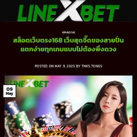
Skip
to
content
บทความ
สล็อตเว็บตรง168 เว็บสุดจี๊ดของสายปั่น
แตกง่ายทุกเกมแบบไม่ต้องพึ่งดวง
POSTED ON
MAY 9, 2025
BY
TNKS.TONGS
09
May