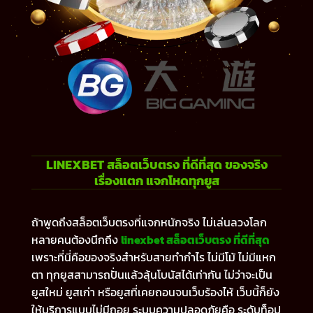
LINEXBET สล็อตเว็บตรง ที่ดีที่สุด ของจริง
เรื่องแตก แจกโหดทุกยูส
ถ้าพูดถึงสล็อตเว็บตรงที่แจกหนักจริง ไม่เล่นลวงโลก
หลายคนต้องนึกถึง
linexbet สล็อตเว็บตรง ที่ดีที่สุด
เพราะที่นี่คือของจริงสำหรับสายทำกำไร ไม่มีโม้ ไม่มีแหก
ตา ทุกยูสสามารถปั่นแล้วลุ้นโบนัสได้เท่ากัน ไม่ว่าจะเป็น
ยูสใหม่ ยูสเก่า หรือยูสที่เคยถอนจนเว็บร้องไห้ เว็บนี้ก็ยัง
ให้บริการแบบไม่มีถอย ระบบความปลอดภัยคือ ระดับท็อป