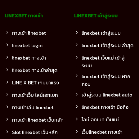
LINEXBET ทางเข้า
LINEXBET เข้าสู่ระบบ
ทางเข้า linexbet
linexbet เข้าสู่ระบบ
linexbet login
linexbet เข้าสู่ระบบ ล่าสุด
linexbet ทางเข้า
linexbet เว็บแม่ เข้าสู่
ระบบ
linexbet ทางเข้าล่าสุด
linexbet เข้าสู่ระบบ ฝาก
LINE X BET เกมมาแรง
ถอน
เข้าสู่ระบบ linexbet auto
ทางเข้าเว็บ ไลน์เอกเบท
linexbet ทางเข้า มือถือ
ทางเข้าเล่น linexbet
ไลน์เอกเบท เว็บแม่
ทางเข้า linexbet เว็บหลัก
เว็บlinexbet ทางเข้า
Slot linexbet เว็บหลัก