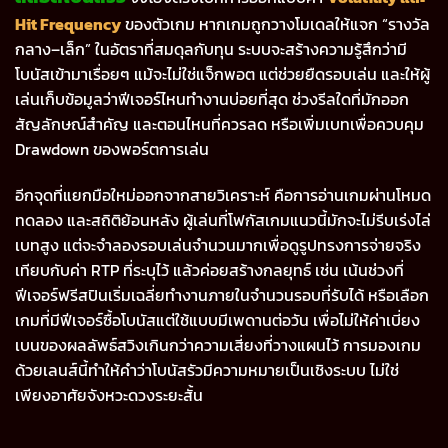
Hit Frequency
ของตัวเกม หากเกมถูกวางโมเดลให้แจก “รางวัล
กลาง–เล็ก” ในอัตราที่สมดุลกับทุน ระบบจะสร้างความรู้สึกว่ามี
โบนัสเข้ามาเรื่อยๆ แม้จะไม่ใช่แจ็กพอต แต่ช่วยยืดรอบเล่น และให้ผู้
เล่นเก็บข้อมูลว่าฟีเจอร์ไหนทำงานบ่อยที่สุด ช่วงรีลใดที่มักออก
สัญลักษณ์สำคัญ และตอนไหนที่ควรลด หรือเพิ่มเบทเพื่อควบคุม
Drawdown ของพอร์ตการเล่น
อีกจุดที่แยกมือใหม่ออกจากสายวิเคราะห์ คือการอ่านเกมผ่านโหมด
ทดลอง และสถิติย้อนหลัง ผู้เล่นที่โฟกัสเกมแนวนี้มักจะไม่รีบเร่งไล่
เบทสูง แต่จะจำลองรอบเล่นจำนวนมากเพื่อดูรูปทรงการจ่ายจริง
เทียบกับค่า RTP ที่ระบุไว้ แล้วค่อยสร้างกลยุทธ์ เช่น เน้นช่วงที่
ฟีเจอร์ฟรีสปินเริ่มเฉลี่ยทำงานภายในจำนวนรอบที่รับได้ หรือเลือก
เกมที่มีฟีเจอร์ซื้อโบนัสแต่ใช้แบบมีเพดานต่อวัน เพื่อไม่ให้ค่าเบี่ยง
เบนของผลลัพธ์สวิงเกินกว่าความเสี่ยงที่วางแผนไว้ การมองเกม
ด้วยเลนส์นี้ทำให้คำว่าโบนัสรัวมีความหมายเป็นเชิงระบบ ไม่ใช่
เพียงอาศัยจังหวะดวงระยะสั้น