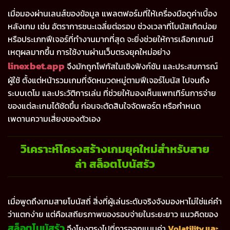
เมื่อมองผ่านเลนส์ของข้อมูล แพลตฟอร์มที่ให้เครื่องมือดูค่าเบื้อง
หลังเกม เช่น อัตราการชนะเฉลี่ยต่อรอบ ช่วงเวลาที่โบนัสเกิดบ่อย
หรือประเภทฟีเจอร์ที่ทำงานมากที่สุด จะยิ่งช่วยให้การเลือกเกมมี
เหตุผลมากขึ้น การใช้งานผ่านเว็บตรงยุคใหม่อย่าง
linexbet.app
จึงมักถูกโฟกัสในเชิงฟังก์ชัน และประสบการณ์
ผู้ใช้ ตั้งแต่หน้ารวมเกมที่จัดหมวดหมู่ตามฟีเจอร์โบนัส ไปจนถึง
ระบบเดโม และประวัติการเล่น ที่ช่วยให้มองเห็นแพทเทิร์นการจ่าย
ของแต่ละเกมได้ชัดขึ้น ก่อนจะตัดสินใจจัดพอร์ต หรือกำหนด
เพดานความเสี่ยงของตัวเอง
วิเคราะห์โครงสร้างเกมยุคใหม่สำหรับสาย
ล่า สล็อตโบนัสรัว
เมื่อพูดถึงเกมสายโบนัสถี่ สิ่งที่ผู้เล่นระดับจริงจังมองหาไม่ใช่แค่คำ
ว่าแตกง่าย แต่คือเสถียรภาพของรอบจ่ายในระยะยาว แนวคิดของ
สล็อตโบนัสรัว
จึงโยงตรงไปที่การออกแบบค่า
Volatility และ