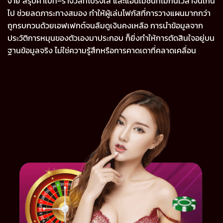
ง่าย สรุปค่าเบท–รางวัลที่โปร่งใส และแอนิเมชันที่ไม่กินเวลาจนเกิน
ไป ช่วยลดภาระทางสมอง ทำให้ผู้เล่นโฟกัสที่การวางแผนมากกว่า
ถูกรบกวนด้วยเอฟเฟกต์จนลืมดูเงินคงเหลือ การนำข้อมูลจาก
ประวัติการหมุนของตัวเองมาประกอบ ก็ยิ่งทำให้การตัดสินใจอยู่บน
ฐานข้อมูลจริง ไม่ใช่ความรู้สึกหรือการคาดเดาที่คลาดเคลื่อน