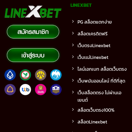
LINEXBET
PG สล็อตแตกง่าย
สล็อตเครดิตฟรี
เว็บตรงLinexbet
เว็บเเม่Linexbet
ไลน์เอกเบท สล็อตเว็บตรง
เว็บพนันออนไลน์ ที่ดีที่สุด
เว็บสล็อตตรง ไม่ผ่านเอ
เยนต์
สล็อตเว็บตรง100%
สล็อตLinexbet