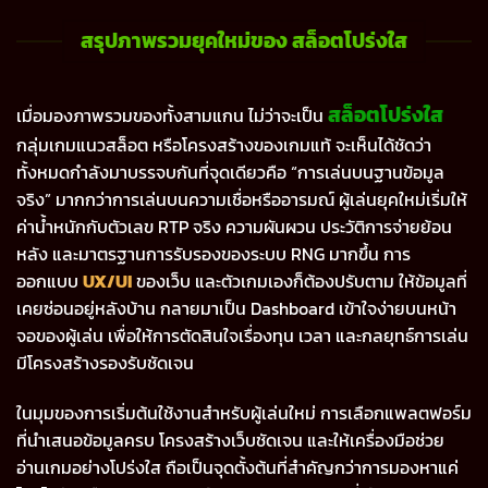
สรุปภาพรวมยุคใหม่ของ สล็อตโปร่งใส
สล็อตโปร่งใส
เมื่อมองภาพรวมของทั้งสามแกน ไม่ว่าจะเป็น
กลุ่มเกมแนวสล็อต หรือโครงสร้างของเกมแท้ จะเห็นได้ชัดว่า
ทั้งหมดกำลังมาบรรจบกันที่จุดเดียวคือ “การเล่นบนฐานข้อมูล
จริง” มากกว่าการเล่นบนความเชื่อหรืออารมณ์ ผู้เล่นยุคใหม่เริ่มให้
ค่าน้ำหนักกับตัวเลข RTP จริง ความผันผวน ประวัติการจ่ายย้อน
หลัง และมาตรฐานการรับรองของระบบ RNG มากขึ้น การ
ออกแบบ
UX/UI
ของเว็บ และตัวเกมเองก็ต้องปรับตาม ให้ข้อมูลที่
เคยซ่อนอยู่หลังบ้าน กลายมาเป็น Dashboard เข้าใจง่ายบนหน้า
จอของผู้เล่น เพื่อให้การตัดสินใจเรื่องทุน เวลา และกลยุทธ์การเล่น
มีโครงสร้างรองรับชัดเจน
ในมุมของการเริ่มต้นใช้งานสำหรับผู้เล่นใหม่ การเลือกแพลตฟอร์ม
ที่นำเสนอข้อมูลครบ โครงสร้างเว็บชัดเจน และให้เครื่องมือช่วย
อ่านเกมอย่างโปร่งใส ถือเป็นจุดตั้งต้นที่สำคัญกว่าการมองหาแค่