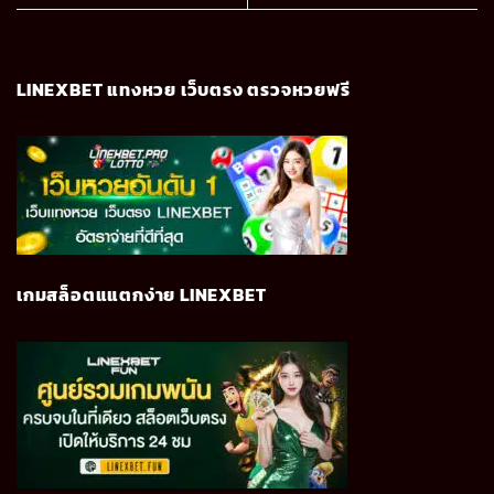
LINEXBET แทงหวย เว็บตรง ตรวจหวยฟรี
เกมสล็อตแแตกง่าย LINEXBET