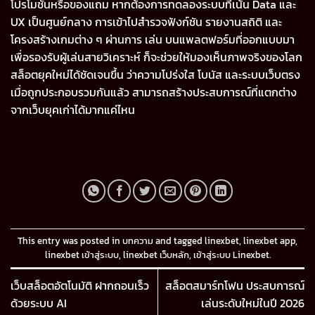
โปรโมชันหรือของแถม หากต้องการทดลองระบบที่เน้น Data และ
UX เป็นศูนย์กลาง การเข้าไปสำรวจฟังก์ชัน รายงานสถิติ และ
โครงสร้างเกมต่าง ๆ ผ่านการ เล่น บนแพลตฟอร์มที่ออกแบบมา
เพื่อรองรับผู้เล่นสายวิเคราะห์ ก็จะช่วยให้มองเห็นภาพจริงของโลก
สล็อตยุคใหม่ได้ชัดเจนขึ้น ว่าความโปร่งใส โบนัส และระบบเว็บตรง
เมื่อถูกประกอบรวมกันแล้ว สามารถสร้างประสบการณ์ที่แตกต่าง
จากเว็บยุคเก่าได้มากแค่ไหน
This entry was posted in
บทความ
and tagged
linexbet
,
linexbet app
,
linexbet เข้าสู่ระบบ
,
linexbet เว็บหลัก
,
เข้าสู่ระบบ Linexbet
.
เว็บสล็อตอัตโนมัติ ฝากถอนเร็ว
สล็อตสมาร์ทโฟน ประสบการณ์
ด้วยระบบ AI
เล่นระดับใหม่ในปี 2026