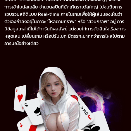
การเข้าโบนัสเฉลี่ย จำนวนสปินที่มักเกิดรางวัลใหญ่ ไปจนถึงการ
รวบรวมสถิติแบบ Real-time ภายในเกมเพื่อให้ผู้เล่นมองเห็นว่า
ตัวเองกำลังอยู่ในภาวะ “ไหลตามกราฟ” หรือ “สวนกราฟ” อยู่ การ
มีข้อมูลเหล่านี้ไม่ได้การันตีผลลัพธ์ แต่ช่วยให้การตัดสินใจเรื่องการ
หยุดเล่น เปลี่ยนเกม หรือปรับเบท มีตรรกะมากกว่าการไหลไปตาม
อารมณ์อย่างเดียว