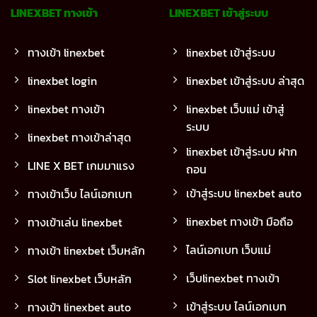
LINEXBET ทางเข้า
LINEXBET เข้าสู่ระบบ
ทางเข้า linexbet
linexbet เข้าสู่ระบบ
linexbet login
linexbet เข้าสู่ระบบ ล่าสุด
linexbet ทางเข้า
linexbet เว็บแม่ เข้าสู่
ระบบ
linexbet ทางเข้าล่าสุด
linexbet เข้าสู่ระบบ ฝาก
LINE X BET เกมมาแรง
ถอน
เข้าสู่ระบบ linexbet auto
ทางเข้าเว็บ ไลน์เอกเบท
linexbet ทางเข้า มือถือ
ทางเข้าเล่น linexbet
ไลน์เอกเบท เว็บแม่
ทางเข้า linexbet เว็บหลัก
เว็บlinexbet ทางเข้า
Slot linexbet เว็บหลัก
เข้าสู่ระบบ ไลน์เอกเบท
ทางเข้า linexbet auto