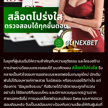
ในยุคที่ผู้เล่นเริ่มให้ความสำคัญกับความยุติธรรม และโครงสร้าง
สล็อตโปร่งใส
การจ่ายรางวัลแบบตรวจสอบได้ แนวคิดของ
จึง
กลายเป็นหัวใจของการออกแบบแพลตฟอร์มเกมยุคใหม่ นักเดิม
พันไม่ได้มองหาแค่ภาพสวย โบนัสเยอะ หรือระบบออโต้เท่านั้น แต่
ต้องการ “ข้อมูลเชิงระบบ” ที่อธิบายได้ว่าอัตราชนะถูกคำนวณ
อย่างไร ใช้อัลกอริทึมแบบไหน และมีการควบคุมมาตรฐานจาก
ภายนอกหรือไม่ การมองสล็อตผ่านเลนส์ของ Data และการตรวจ
สอบย้อนหลัง จึงเป็นเสมือนเกราะป้องกันความเสี่ยงให้กับผู้เล่นที่