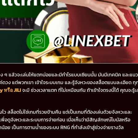
ิง ๆ แล้วจะเล่นให้แตกบ่อยและมีกำไรแบบเซียนนั้น มันมีเทคนิค และแนว
ด้มีแค่ดวง แต่พวกเขา เข้าใจระบบเกม และรู้จังหวะของสล็อตแบบละเอียด ทุ
 หรือ JILI
จะมี ช่วงเวลาแตก ที่ไม่เหมือนกัน ถ้าเข้าใจตรงนี้ได้ คุณจะรู้
หวังไว สล็อตไม่ใช่เกมที่รวยข้ามคืน แต่เป็นเกมที่ต้องเล่นด้วยจังหวะและ
 เพื่อดูจังหวะและระบบการจ่ายก่อน เมื่อเห็นว่ามีสัญลักษณ์โบนัสหรือ
น้อย เป็นการตามน้ำของระบบ RNG ที่กำลังเข้าสู่ช่วงจ่ายรางวัล