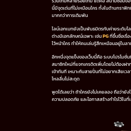
รวมเกมหลายร้อยเกม แต่คือ สนามซ้อมของม
นี้มีจุดเด่นที่ไม่เหมือนใคร ทั้งในด้านกร
มากกว่าการเดิมพัน
ไลน์เอกเบทยังเป็นพันธมิตรกับค่ายระดับโ
ต่างมีเอกลักษณ์เฉพาะ เช่น
PG
ที่ขึ้นชื่อเ
ไว้หน้าใคร ทำให้คนเล่นรู้สึกเหมือนอยู่ใ
อีกหนึ่งจุดแข็งของเว็บนี้คือ ระบบโปรโมชั่
สมาชิกใหม่ที่แจกเครดิตเพิ่มโดยไม่ต้องฝาก
เข้าทันที เหมาะกับสายปั่นที่ไม่อยากเสียเ
ไหลลื่นไม่สะดุด
พูดได้เลยว่า ถ้าใครยังไม่เคยลอง ถือว่ายังไ
ความปลอดภัย และโอกาสสร้างกำไรไว้ในที่เ