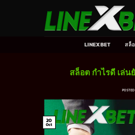
Skip
to
content
LINEXBET
สล็
สล็อต กำไรดี เล่
POSTE
20
Oct