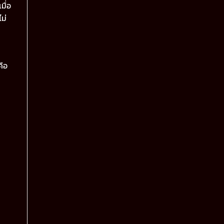
มื่อ
ม่
คือ