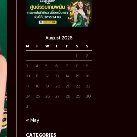
August 2026
M
T
W
T
F
S
S
1
2
3
4
5
6
7
8
9
10
11
12
13
14
15
16
17
18
19
20
21
22
23
24
25
26
27
28
29
30
31
« May
CATEGORIES