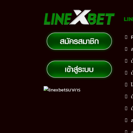
LI
เ
เ
เ