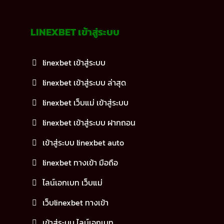
LINEXBET เข้าสู่ระบบ
linexbet เข้าสู่ระบบ
linexbet เข้าสู่ระบบ ล่าสุด
linexbet เว็บแม่ เข้าสู่ระบบ
linexbet เข้าสู่ระบบ ฝากถอน
เข้าสู่ระบบ linexbet auto
linexbet ทางเข้า มือถือ
ไลน์เอกเบท เว็บแม่
เว็บlinexbet ทางเข้า
เข้าสู่ระบบ ไลน์เอกเบท