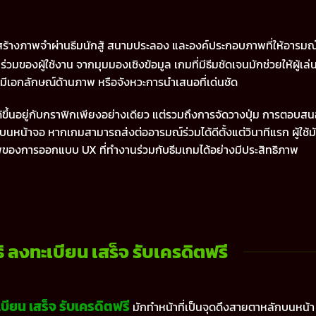
่สร้างภาพจำผ่านธีมนักสู้ สนามประลอง และองค์ประกอบภาพที่ให้อารมณ
วมของผู้ใช้งาน จากมุมมองเชิงข้อมูล เกมที่มีธีมชัดเจนมักช่วยให้ผู้เล่
ม่มีเอกลักษณ์ด้านภาพ หรือจังหวะการนำเสนอที่เด่นชัด
ด้ขึ้นอยู่กับกราฟิกเพียงอย่างเดียว แต่รวมถึงการจัดวางปุ่ม การตอบส
้าจอ หากเกมสามารถส่งต่ออารมณ์ร่วมได้ดีตั้งแต่วินาทีแรก ผู้ใช้ม
าพของการออกแบบ UX ที่ทำงานร่วมกับธีมเกมได้อย่างมีประสิทธิภาพ
ิ ลงทะเบียน เสร็จ รับเครดิตฟรี
บียน เสร็จ รับเครดิตฟรี
มักทำหน้าที่เป็นจุดดึงสายตาหลักบนหน้า