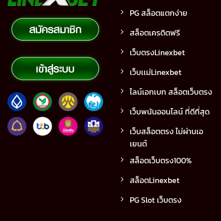
PG สล็อตแตกง่าย
สล็อตเครดิตฟรี
เว็บตรงLinexbet
เว็บเเม่Linexbet
ไลน์เอกเบท สล็อตเว็บตรง
เว็บพนันออนไลน์ ที่ดีที่สุด
เว็บสล็อตตรง ไม่ผ่านเอ
เยนต์
สล็อตเว็บตรง100%
สล็อตLinexbet
PG Slot เว็บตรง