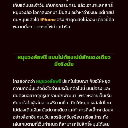
เก็บแต้มประจำวัน เก็บกิจกรรมครบ แล้วเอามาแลกสิทธิ์
หมุนวงล้อ โอกาสงอกมาเป็นสิบ อย่าหาว่าขิงนะ แต่เคยมี
คนหมุนแล้วได้
iPhone
จริง ถ้าคุณยังไม่ลอง เดี๋ยวนี้คือ
พลาดยิ่งกว่าตกรถไฟด่วนปารีส
หมุนวงล้อฟรี แบบไม่ต้องเปย์สักแดงเดียว
มีจริงมั้ย
ใครยังคิดว่า
หมุนวงล้อฟรี
มีแค่ในโฆษณา ก็ขอให้หยุด
ความคิดนั้นแล้วตั้งใจอ่านประโยคต่อไปนี้ มันมีจริง และ
มันดีจนอยากจุดธูปกราบนักพัฒนา เพราะหลายเว็บเริ่ม
หันมาใส่ใจผู้เล่นสายฟรีมากขึ้น เปิดให้หมุนวงล้อได้โดย
ไม่ต้องเติมเงินแม้แต่บาทเดียว แค่ทำภารกิจเล็กๆ น้อยๆ
อย่างล็อกอินครบวัน แชร์ลิงก์รับเพื่อน หรือแม้กระทั่ง
เล่นเกมตามที่เว็บกำหนด ก็สามารถรับสิทธิ์หมุนได้เลย