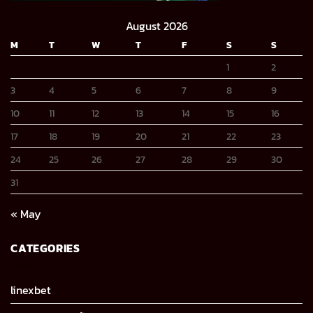
August 2026
M
T
W
T
F
S
S
1
2
3
4
5
6
7
8
9
10
11
12
13
14
15
16
17
18
19
20
21
22
23
24
25
26
27
28
29
30
31
« May
CATEGORIES
linexbet