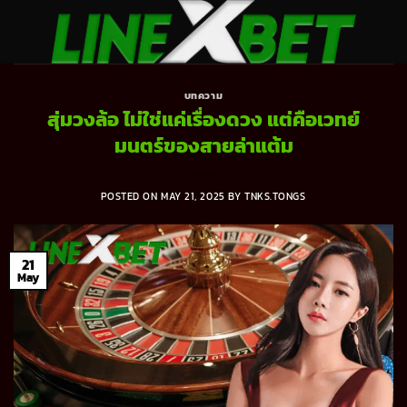
Skip
to
content
บทความ
สุ่มวงล้อ ไม่ใช่แค่เรื่องดวง แต่คือเวทย์
มนตร์ของสายล่าแต้ม
POSTED ON
MAY 21, 2025
BY
TNKS.TONGS
21
May