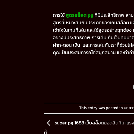
การใช้
สูตรสล็อต pg
ที่มีประสิทธิภาพ สา
สูตรที่เหมาะสมกับประเภทของเกมสล็อต แ
เข้าใจในเกมที่เล่น และใช้สูตรอย่างถูกต้
อย่างมีประสิทธิภาพ การเล่น กับเว็บที่มีมา
ฝาก-ถอน เงิน และการเล่นกับเราก็ช่วยให
คุณเป็นประสบการณ์ที่สนุกสนาน และทำกำไ
This entry was posted in
บทคว
super pg 1688 เว็บสล็อตยอดฮิตที่มาแรง
นี้