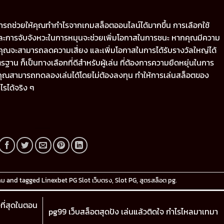
มารถช่วยให้คุณทำกำไรจากเกมสล็อตออนไลน์ได้มากขึ้น การเลือกใช้
ละการจับจังหวะในการหมุนจะช่วยเพิ่มโอกาสในการชนะ หากคุณมีความ
อง คุณจะสามารถลดความเสี่ยง และเพิ่มโอกาสในการได้รับรางวัลใหญ่ได้
ตรฐาน ก็เป็นทางเลือกที่ดีสำหรับผู้เล่น ที่ต้องการความยืดหยุ่นในการ
้คุณสามารถทดลองเล่นได้โดยไม่ต้องลงทุน ทำให้การเล่นสล็อตของ
รได้จริง ๆ
าม
and tagged
Linexbet PG Slot เว็บตรง
,
Slot PG
,
สูตรสล็อต pg
.
ที่สุดในตอน
pg99 เว็บสล็อตสุดปัง เล่นแล้วติดใจ กำไรไหลมาเทมา