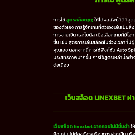
การใช้
สูตรสล็อตpg
ให้ได้ผลลัพธ์ที่ดีที่
ของตัวเอง การรู้จักเกมที่ตัวเองเล่นเป็นส
การจ่ายเงิน และโบนัส เมื่อเลือกเกมที่มี
ขึ้น เช่น สูตรการเล่นสล็อตในช่วงเวลาที่
คุณเอง นอกจากนี้การใช้ฟังก์ชั่น Auto Spin
ประสิทธิภาพมากขึ้น การใช้สูตรเหล่านี้อย
ต่อเนื่อง
เว็บสล็อต LINEXBET ฝากถ
เว็บสล็อต linexbet ฝากถอนไม่มีขั้นต่ำ
ให
ยืดหยุ่น ไม่ต้องกังวลเรื่องการฝากเงิน หร