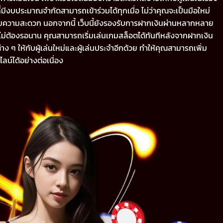
นที่มีงบประมาณจำกัดสามารถเข้าร่วมได้ทุกเมื่อ ไม่ว่าคุณจะเป็นมือใหม่
ตามความสะดวก นอกจากนี้ เว็บนี้ยังรองรับการฝากเงินผ่านหลากหลาย
ไม่ต้องรอนาน คุณสามารถเริ่มเล่นเกมสล็อตได้ทันทีหลังจากฝากเงิน
าง ๆ ให้กับผู้เล่นใหม่และผู้เล่นประจำอีกด้วย ทำให้คุณสามารถเพิ่ม
์ได้อย่างต่อเนื่อง