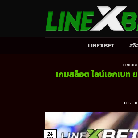
Skip
to
content
LINEXBET
สล็
LINEXBE
เกมสล็อต ไลน์เอกเบท ย
POSTED
24