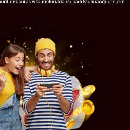
นที่ไม่เหมือนใคร พร้อมทั้งโบนัสต้อนรับและโปรโมชั่นสุดคุ้มมากมาย!