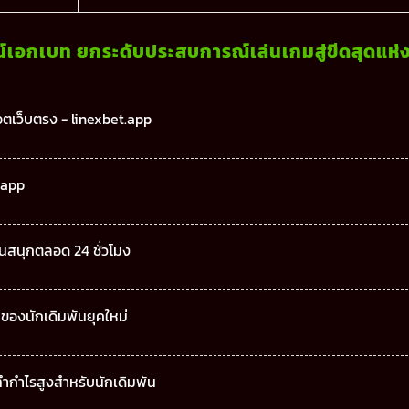
น์เอกเบท ยกระดับประสบการณ์เล่นเกมสู่ขีดสุดแห่
็อตเว็บตรง - linexbet.app
t.app
นสนุกตลอด 24 ชั่วโมง
่าของนักเดิมพันยุคใหม่
สทำกำไรสูงสำหรับนักเดิมพัน