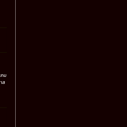
อเกม
กาส