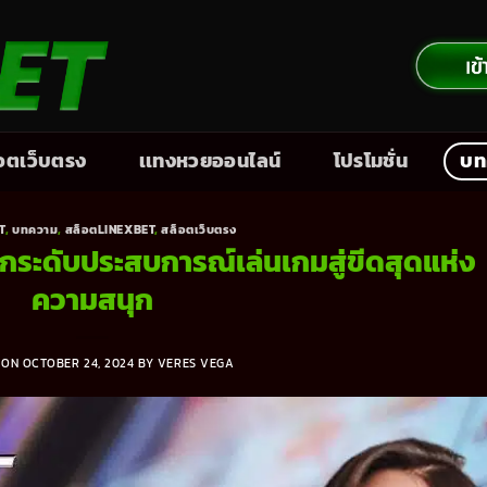
อตเว็บตรง
เเทงหวยออนไลน์
โปรโมชั่น
บท
T
,
บทความ
,
สล็อตLINEXBET
,
สล็อตเว็บตรง
กระดับประสบการณ์เล่นเกมสู่ขีดสุดแห่ง
ความสนุก
 ON
OCTOBER 24, 2024
BY
VERES VEGA