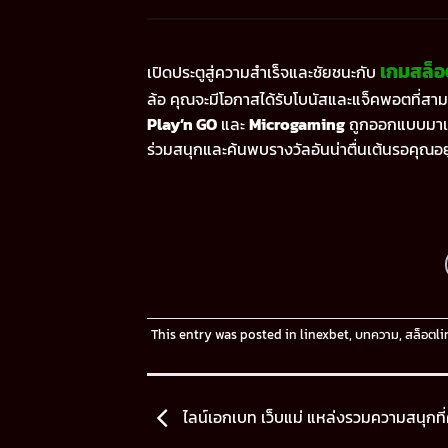
เกมสล็อ
เปิดประตูสู่ความสำเร็จและชัยชนะกับ
ล้อ คุณจะมีโอกาสได้รับโบนัสและแจ็คพอตที่สาม
Play’n GO
และ
Microgaming
ถูกออกแบบมาเพ
ร่วมสนุกและค้นพบรางวัลอันน่าตื่นเต้นรอคุณอยู่ที
This entry was posted in
linexbet
,
บทความ
,
สล็อตli
ไลน์เอกเบท เว็บแม่ แหล่งรวมความสนุกท