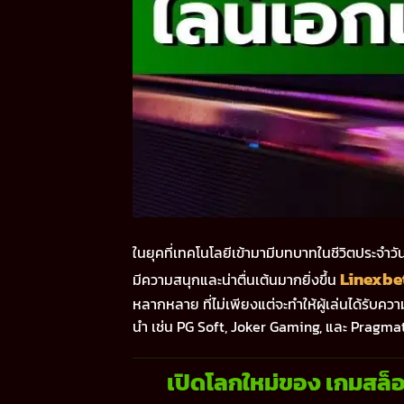
ในยุคที่เทคโนโลยีเข้ามามีบทบาทในชีวิตประจำว
Linexbe
มีความสนุกและน่าตื่นเต้นมากยิ่งขึ้น
หลากหลาย ที่ไม่เพียงแต่จะทำให้ผู้เล่นได้รับค
นำ เช่น
PG Soft, Joker Gaming, และ Pragmatic
เปิดโลกใหม่ของ เกมสล็อต