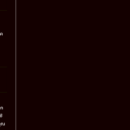
็ค
วก
ช้
คุณ