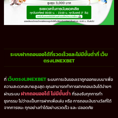
ระบบฝากถอนออโต้ที่รวดเร็วและไม่มีขั้นต่ำที่ เว็บ
ตรงLINEXBET
เว็บตรงLINEXBET
ที่
ระบบการเงินของเราถูกออกแบบมาเพื่อ
ความสะดวกสบายสูงสุด คุณสามารถทำการฝากถอนเงินได้ง่ายๆ
ฝากถอนออโต้ ไม่มีขั้นต่ำ
ผ่านระบบ
ที่รองรับทุกการทำ
ธุรกรรม ไม่ว่าจะเป็นการฝากเพื่อเล่น
หรือ การถอนเงินรางวัลที่ได้
จากการชนะ ทุกอย่างทำได้อย่างรวดเร็ว และ ปลอดภัย