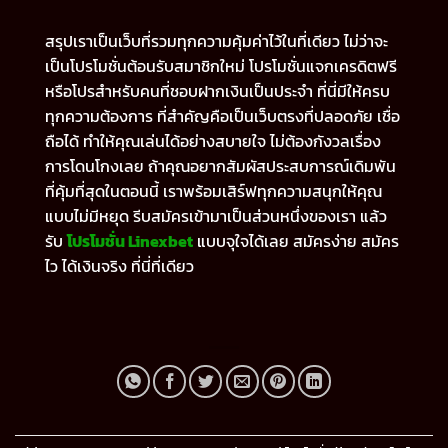
สรุปเราเป็นเว็บที่รวมทุกความคุ้มค่าไว้ในที่เดียว ไม่ว่าจะ
เป็นโปรโมชั่นต้อนรับสมาชิกใหม่ โปรโมชั่นแจกเครดิตฟรี
หรือโปรสำหรับคนที่ชอบฝากเงินเป็นประจำ ที่นี่มีให้ครบ
ทุกความต้องการ ที่สำคัญคือเป็นเว็บตรงที่ปลอดภัย เชื่อ
ถือได้ ทำให้คุณเล่นได้อย่างสบายใจ ไม่ต้องกังวลเรื่อง
การโดนโกงเลย ถ้าคุณอยากสัมผัสประสบการณ์เดิมพัน
ที่คุ้มที่สุดในตอนนี้ เราพร้อมเสิร์ฟทุกความสนุกให้คุณ
แบบไม่มีหยุด รีบสมัครเข้ามาเป็นส่วนหนึ่งของเรา แล้ว
รับ
โปรโมชั่น Linexbet
แบบจุใจได้เลย สมัครง่าย สมัคร
ไว ได้เงินจริง ที่นี่ที่เดียว