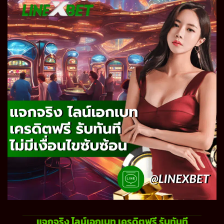
แจกจริง ไลน์เอกเบท เครดิตฟรี รับทันที