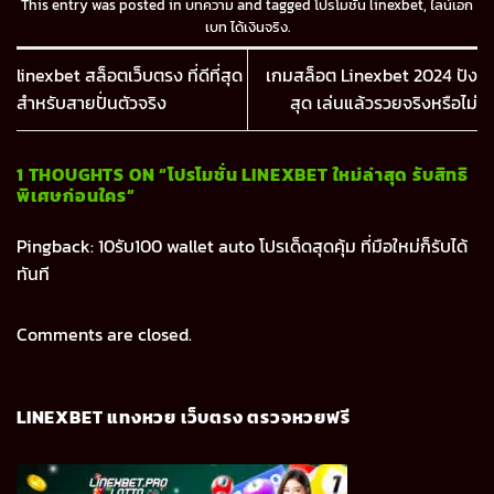
This entry was posted in
บทความ
and tagged
โปรโมชั่น linexbet
,
ไลน์เอก
เบท ได้เงินจริง
.
linexbet สล็อตเว็บตรง ที่ดีที่สุด
เกมสล็อต Linexbet 2024 ปัง
สำหรับสายปั่นตัวจริง
สุด เล่นแล้วรวยจริงหรือไม่
1 THOUGHTS ON “
โปรโมชั่น LINEXBET ใหม่ล่าสุด รับสิทธิ
พิเศษก่อนใคร
”
Pingback:
10รับ100 wallet auto โปรเด็ดสุดคุ้ม ที่มือใหม่ก็รับได้
ทันที
Comments are closed.
LINEXBET แทงหวย เว็บตรง ตรวจหวยฟรี