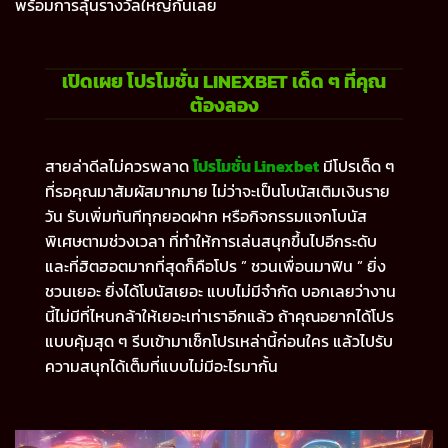
พร้อมการลุ้นรางวัลใหญ่กันเลย
เปิดเผย โปรโมชั่น LINEXBET เด็ด ๆ ที่คุณ
ต้องลอง
สายล่าดีลไม่ควรพลาด
โปรโมชั่น Linexbet
มีโปรเด็ด ๆ
ที่รอคุณมาสัมผัสมากมาย ไม่ว่าจะเป็นโบนัสเติมเงินราย
วัน รับเพิ่มทันทีทุกยอดฝาก หรือกิจกรรมแจกโบนัส
พิเศษตามช่วงเวลา ที่ทำให้การเล่นสนุกขึ้นไปอีกระดับ
และที่ฮิตฮอตมากที่สุดก็คือโปร ” ชวนเพื่อนมาฟิน ” ยิ่ง
ชวนเยอะ ยิ่งได้โบนัสเยอะ แบบไม่มีจำกัด บอกเลยว่างาน
นี้ไม่มีที่ไหนกล้าให้เยอะเท่าเราอีกแล้ว ถ้าคุณอยากได้โปร
แบบคุ้มสุด ๆ รีบเข้ามาเช็กโปรเหล่านี้ก่อนใคร แล้วไปรับ
ความสนุกได้เต็มที่แบบไม่มีอะไรมากั้น