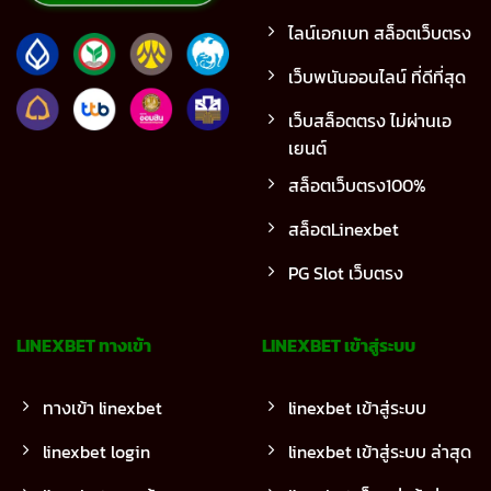
ไลน์เอกเบท สล็อตเว็บตรง
เว็บพนันออนไลน์ ที่ดีที่สุด
เว็บสล็อตตรง ไม่ผ่านเอ
เยนต์
สล็อตเว็บตรง100%
สล็อตLinexbet
PG Slot เว็บตรง
LINEXBET ทางเข้า
LINEXBET เข้าสู่ระบบ
ทางเข้า linexbet
linexbet เข้าสู่ระบบ
linexbet login
linexbet เข้าสู่ระบบ ล่าสุด