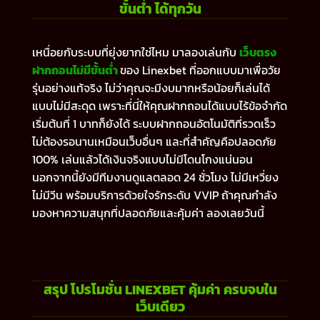
ขั้นต่ำ ได้ทุกวัน
เหนื่อยกับระบบที่ยุ่งยากใช่ไหม มาลองเล่นกับ
เว็บตรง
ฝากถอนไม่มีขั้นต่ำ
ของ
Linexbet ที่ออกแบบมาเพื่อวัย
รุ่นอย่างแท้จริง ไม่ว่าคุณจะมีงบมากหรือน้อยก็เล่นได้
แบบไม่มีสะดุด เพราะที่นี่ให้คุณฝากถอนได้แบบไร้ข้อจำกัด
เริ่มต้นที่ 1 บาทก็ยังได้ ระบบฝากถอนอัตโนมัติที่รวดเร็ว
ไม่ต้องรอนานเหมือนเว็บอื่นๆ และที่สำคัญคือปลอดภัย
100% เล่นแล้วได้เงินจริงแบบไม่มีโดนโกงแน่นอน
นอกจากนี้ยังมีทีมงานดูแลตลอด 24 ชั่วโมง ไม่มีเหวี่ยง
ไม่มีวีน พร้อมบริการด้วยใจรักระดับ VVIP ถ้าคุณกำลัง
มองหาความสนุกที่ปลอดภัยและคุ้มค่า ลองเลยวันนี้
สรุป โปรโมชั่น LINEXBET คุ้มค่า ครบจบใน
เว็บเดียว