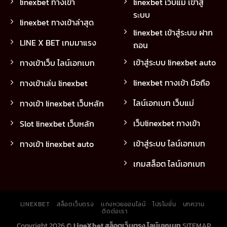
linexbet ทางเข้า
linexbet เว็บแม่ เข้าสู่
ระบบ
linexbet ทางเข้าล่าสุด
linexbet เข้าสู่ระบบ ฝาก
LINE X BET เกมมาแรง
ถอน
เข้าสู่ระบบ linexbet auto
ทางเข้าเว็บ ไลน์เอกเบท
linexbet ทางเข้า มือถือ
ทางเข้าเล่น linexbet
ไลน์เอกเบท เว็บแม่
ทางเข้า linexbet เว็บหลัก
เว็บlinexbet ทางเข้า
Slot linexbet เว็บหลัก
เข้าสู่ระบบ ไลน์เอกเบท
ทางเข้า linexbet auto
เกมสล็อต ไลน์เอกเบท
LINEXBET
สล็อตเว็บตรง
เเทงหวยออนไลน์
โปรโมชั่น
บทความ
ติดต่อเรา
Copyright 2026 ©
LineXbet สล็อตเว็บตรง ไลน์เอกเบท
SITEMAP