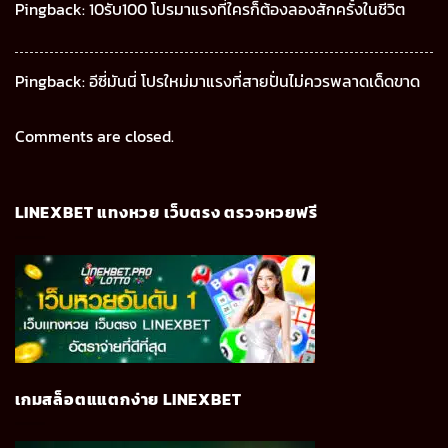
Pingback:
10รับ100 โปรมาแรงที่ใครก็ต้องลองสักครั้งในชีวิต
Pingback:
อีซี่มันนี่ โปรใหม่มาแรงที่สายปั่นไม่ควรพลาดเด็ดขาด
Comments are closed.
LINEXBET แทงหวย เว็บตรง ตรวจหวยฟรี
เกมสล็อตแแตกง่าย LINEXBET