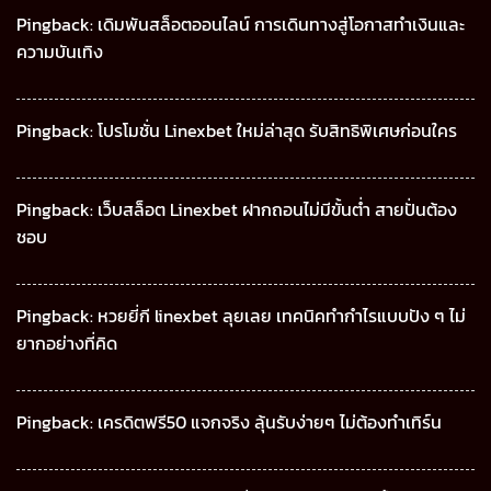
Pingback:
เดิมพันสล็อตออนไลน์ การเดินทางสู่โอกาสทำเงินและ
ความบันเทิง
Pingback:
โปรโมชั่น Linexbet ใหม่ล่าสุด รับสิทธิพิเศษก่อนใคร
Pingback:
เว็บสล็อต Linexbet ฝากถอนไม่มีขั้นต่ำ สายปั่นต้อง
ชอบ
Pingback:
หวยยี่กี linexbet ลุยเลย เทคนิคทำกำไรแบบปัง ๆ ไม่
ยากอย่างที่คิด
Pingback:
เครดิตฟรี50 แจกจริง ลุ้นรับง่ายๆ ไม่ต้องทำเทิร์น