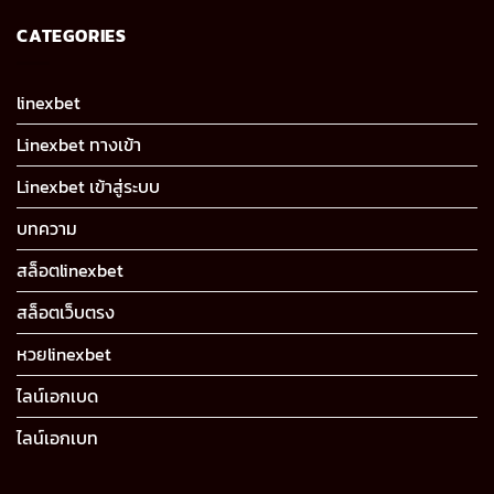
CATEGORIES
linexbet
Linexbet ทางเข้า
Linexbet เข้าสู่ระบบ
บทความ
สล็อตlinexbet
สล็อตเว็บตรง
หวยlinexbet
ไลน์เอกเบด
ไลน์เอกเบท