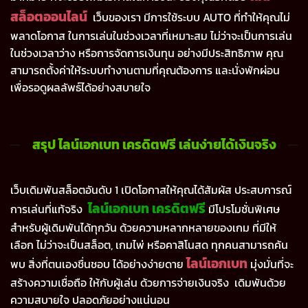
สล็อตออนไลน์
เว็บของเรา มีการใช้ระบบ AUTO ที่ทำให้คุณไม่
พลาดโอกาส ในการเล่นในช่วงเวลาที่เหมาะสม ไม่ว่าจะเป็นการเล่น
ในช่วงเวลาว่าง หรือการจัดการเงินทุน อย่างมีประสิทธิภาพ คุณ
สามารถตั้งค่าให้ระบบทำงานตามที่คุณต้องการ และนั่งพักผ่อน
เพื่อรอดูผลลัพธ์ได้อย่างสบายใจ
สรุป ไลน์เอกเบท เครดิตฟรี เล่นง่ายได้เงินจริง
เว็บเดิมพันสล็อตอันดับ 1 เปิดโอกาสให้คุณได้สัมผัส ประสบการณ์
ไลน์เอกเบท เครดิตฟรี
การเล่นที่แท้จริง
มีโปรโมชั่นพิเศษ
สำหรับผู้เดิมพันได้ทุกวัน ด้วยความหลากหลายของเกม ที่มีให้
เลือก ไม่ว่าจะเป็นสล็อต, เกมไพ่ หรือคาสิโนสด ทุกคนสามารถค้น
ไลน์เอกเบท
พบ สิ่งที่ตนเองชื่นชอบ ได้อย่างง่ายดาย
มุ่งมั่นที่จะ
สร้างความเชื่อถือ ให้กับผู้เล่น ด้วยการจ่ายเงินจริง เดิมพันด้วย
ความสบายใจ ปลอดภัยอย่างแน่นอน