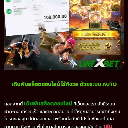
เดิมพันสล็อตออนไลน์ ไร้กังวล ด้วยระบบ AUTO
เดิมพันสล็อตออนไลน์
นอกจากนี้
ที่เว็บของเรา ยังมีระบบ
ฝาก-ถอนที่รวดเร็ว และสะดวกสบาย ทำให้คุณสามารถเข้าถึงเกม
โปรดของคุณ ได้ตลอดเวลา พร้อมทั้งยังมี โปรโมชั่นและโบนัส
เล่น
มากมาย ที่จะช่วยเพิ่มโอกาสในการชนะ ของคุณอีกด้วย