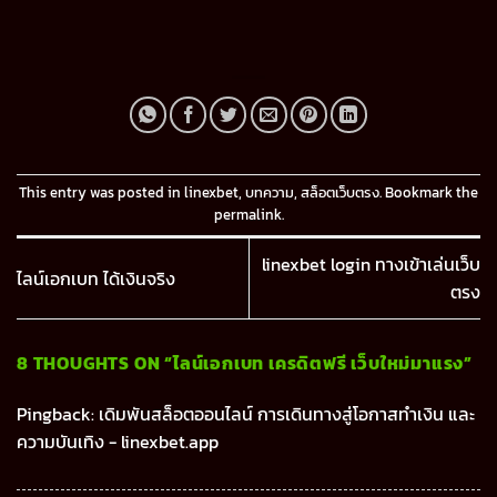
This entry was posted in
linexbet
,
บทความ
,
สล็อตเว็บตรง
. Bookmark the
permalink
.
linexbet login ทางเข้าเล่นเว็บ
ไลน์เอกเบท ได้เงินจริง
ตรง
8 THOUGHTS ON “
ไลน์เอกเบท เครดิตฟรี เว็บใหม่มาแรง
”
Pingback:
เดิมพันสล็อตออนไลน์ การเดินทางสู่โอกาสทำเงิน และ
ความบันเทิง - linexbet.app