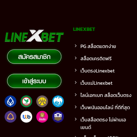
LINEXBET
PG สล็อตแตกง่าย
สล็อตเครดิตฟรี
เว็บตรงLinexbet
เว็บเเม่Linexbet
ไลน์เอกเบท สล็อตเว็บตรง
เว็บพนันออนไลน์ ที่ดีที่สุด
เว็บสล็อตตรง ไม่ผ่านเอ
เยนต์