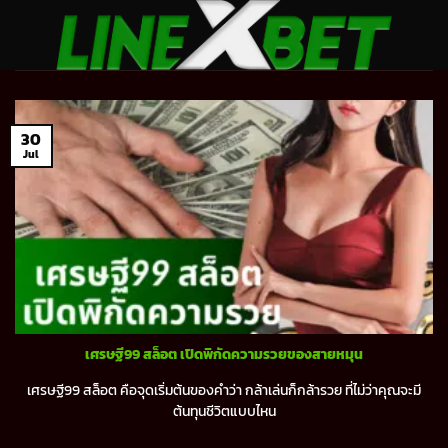
Skip
to
content
30
Jul
เศรษฐี99 สล็อต เปิดพิกัดความรวยของสายหมุน
เศรษฐี99 สล็อต คือจุดเริ่มต้นของคำว่า กล้าเล่นก็กล้ารวย ที่ไม่ว่าคุณจะมี
ต้นทุนชีวิตแบบไหน