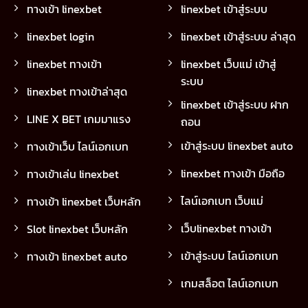
ทางเข้า linexbet
linexbet เข้าสู่ระบบ
linexbet login
linexbet เข้าสู่ระบบ ล่าสุด
linexbet ทางเข้า
linexbet เว็บแม่ เข้าสู่
ระบบ
linexbet ทางเข้าล่าสุด
linexbet เข้าสู่ระบบ ฝาก
LINE X BET เกมมาแรง
ถอน
เข้าสู่ระบบ linexbet auto
ทางเข้าเว็บ ไลน์เอกเบท
linexbet ทางเข้า มือถือ
ทางเข้าเล่น linexbet
ไลน์เอกเบท เว็บแม่
ทางเข้า linexbet เว็บหลัก
เว็บlinexbet ทางเข้า
Slot linexbet เว็บหลัก
เข้าสู่ระบบ ไลน์เอกเบท
ทางเข้า linexbet auto
เกมสล็อต ไลน์เอกเบท