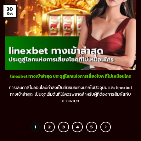
30
Oct
linexbet ทางเข้าล่าสุด ประตูสู่โลกแห่งการเสี่ยงโชค ที่ไม่เหมือนใคร
การเล่นคาสิโนออนไลน์กำลังเป็นที่นิยมอย่างมากในปัจจุบัน และ linexbet
ทางเข้าล่าสุด เป็นจุดเริ่มต้นที่ไม่ควรพลาดสำหรับผู้ที่ต้องการสัมผัสกับ
ความสนุก
1
2
3
4
5