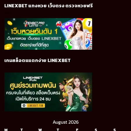
LINEXBET แทงหวย เว็บตรง ตรวจหวยฟรี
เกมสล็อตแแตกง่าย LINEXBET
August 2026
M
T
W
T
F
S
S