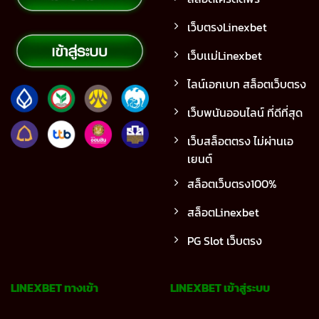
เว็บตรงLinexbet
เว็บเเม่Linexbet
ไลน์เอกเบท สล็อตเว็บตรง
เว็บพนันออนไลน์ ที่ดีที่สุด
เว็บสล็อตตรง ไม่ผ่านเอ
เยนต์
สล็อตเว็บตรง100%
สล็อตLinexbet
PG Slot เว็บตรง
LINEXBET ทางเข้า
LINEXBET เข้าสู่ระบบ