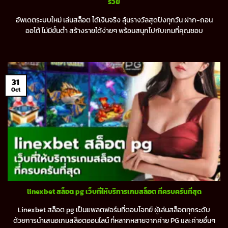
รวย
อัพเดตระบบใหม่ เล่นสล็อต ได้เงินจริง ลุ้นรางวัลสุดปังทุกวัน ฝาก-ถอน
ออโต้ ไม่มีขั้นต่ำ สร้างรายได้ง่ายๆ พร้อมสนุกไปกับเกมที่คุณชอบ
31
Oct
linexbet สล็อต pg เว็บที่ให้บริการเกมสล็อต ที่ครบครันที่สุด
Linexbet สล็อต pg เป็นแพลตฟอร์มที่ตอบโจทย์ ผู้เล่นสล็อตทุกระดับ
ด้วยการนำเสนอเกมสล็อตออนไลน์ ที่หลากหลายจากค่าย PG และค่ายอื่นๆ