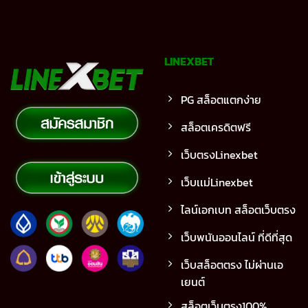
LINEXBET
PG สล็อตแตกง่าย
สล็อตเครดิตฟรี
เว็บตรงLinexbet
เว็บเเม่Linexbet
ไลน์เอกเบท สล็อตเว็บตรง
เว็บพนันออนไลน์ ที่ดีที่สุด
เว็บสล็อตตรง ไม่ผ่านเอ
เยนต์
สล็อตเว็บตรง100%