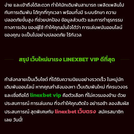
ง่าย และเข้าถึงได้สะดวก ทำให้นักเดิมพันสามารถ เพลิดเพลินไป
กับการเดิมพัน ได้ทุกที่ทุกเวลา พร้อมทั้งมี ระบบรักษา ความ
ปลอดภัยขั้นสูง ที่ช่วยปกป้อง ข้อมูลส่วนตัว และการทำธุรกรรม
ทางการเงิน ของผู้ใช้ ทำให้คุณมั่นใจได้ว่า การเล่นพนันออนไลน์
ของคุณ จะเป็นไปอย่างปลอดภัย ไร้กังวล
สรุป เว็บใหม่มาเรง LINEXBET VIP ดีที่สุด
กำลังกลายเป็นเว็บไซต์ ที่ได้รับความนิยมอย่างรวดเร็ว ในหมู่นัก
เดิมพันออนไลน์ หากคุณกำลังมองหา เว็บเดิมพันใหม่ ที่ครบวงจร
linexbet vip
และเชื่อถือได้
คือตัวเลือก ที่ไม่ควรมองข้าม ด้วย
ประสบการณ์ การเล่นเกม ที่จะทำให้คุณติดใจ อย่ารอช้า ลองสัมผัส
linexbet เว็บตรง
ประสบการณ์ สุดพิเศษกับ
สมัครสมาชิก
เลย วันนี้!