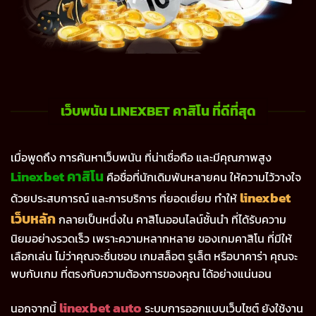
เว็บพนัน LINEXBET คาสิโน ที่ดีที่สุด
เมื่อพูดถึง การค้นหาเว็บพนัน ที่น่าเชื่อถือ และมีคุณภาพสูง
Linexbet คาสิโน
คือชื่อที่นักเดิมพันหลายคน ให้ความไว้วางใจ
linexbet
ด้วยประสบการณ์ และการบริการ ที่ยอดเยี่ยม ทำให้
เว็บหลัก
กลายเป็นหนึ่งใน คาสิโนออนไลน์ชั้นนำ ที่ได้รับความ
นิยมอย่างรวดเร็ว เพราะความหลากหลาย ของเกมคาสิโน ที่มีให้
เลือกเล่น ไม่ว่าคุณจะชื่นชอบ เกมสล็อต รูเล็ต หรือบาคาร่า คุณจะ
พบกับเกม ที่ตรงกับความต้องการของคุณ ได้อย่างแน่นอน
linexbet auto
นอกจากนี้
ระบบการออกแบบเว็บไซต์ ยังใช้งาน