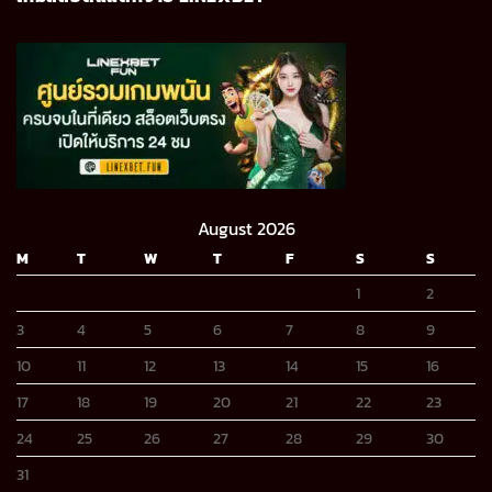
August 2026
M
T
W
T
F
S
S
1
2
3
4
5
6
7
8
9
10
11
12
13
14
15
16
17
18
19
20
21
22
23
24
25
26
27
28
29
30
31