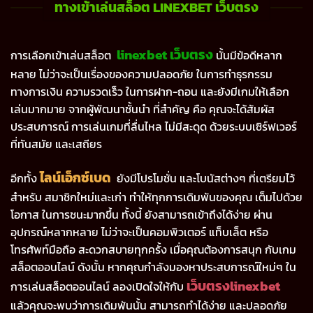
ทางเข้าเล่นสล็อต LINEXBET เว็บตรง
linexbet เว็บตรง
การเลือกเข้าเล่นสล็อต
นั้นมีข้อดีหลาก
หลาย ไม่ว่าจะเป็นเรื่องของความปลอดภัย ในการทำธุรกรรม
ทางการเงิน ความรวดเร็ว ในการฝาก-ถอน และยังมีเกมให้เลือก
เล่นมากมาย จากผู้พัฒนาชั้นนำ ที่สำคัญ คือ คุณจะได้สัมผัส
ประสบการณ์ การเล่นเกมที่ลื่นไหล ไม่มีสะดุด ด้วยระบบเซิร์ฟเวอร์
ที่ทันสมัย และเสถียร
ไลน์เอ็กซ์เบด
อีกทั้ง
ยังมีโปรโมชั่น และโบนัสต่างๆ ที่เตรียมไว้
สำหรับ สมาชิกใหม่และเก่า ทำให้ทุกการเดิมพันของคุณ เต็มไปด้วย
โอกาส ในการชนะมากขึ้น ทั้งนี้ ยังสามารถเข้าถึงได้ง่าย ผ่าน
อุปกรณ์หลากหลาย ไม่ว่าจะเป็นคอมพิวเตอร์ แท็บเล็ต หรือ
โทรศัพท์มือถือ สะดวกสบายทุกครั้ง เมื่อคุณต้องการสนุก กับเกม
สล็อตออนไลน์ ดังนั้น หากคุณกำลังมองหาประสบการณ์ใหม่ๆ ใน
เว็บตรงlinexbet
การเล่นสล็อตออนไลน์ ลองเปิดใจให้กับ
แล้วคุณจะพบว่าการเดิมพันนั้น สามารถทำได้ง่าย และปลอดภัย