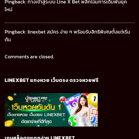
Pingback:
ทางเข้าสู่ระบบ Line X Bet พลิกโฉมการเดิมพันยุค
ใหม่
Pingback:
linexbet สมัคร ง่าย ๆ พร้อมรับสิทธิพิเศษตั้งแต่เริ่ม
ต้น
Comments are closed.
LINEXBET แทงหวย เว็บตรง ตรวจหวยฟรี
เกมสล็อตแแตกง่าย LINEXBET