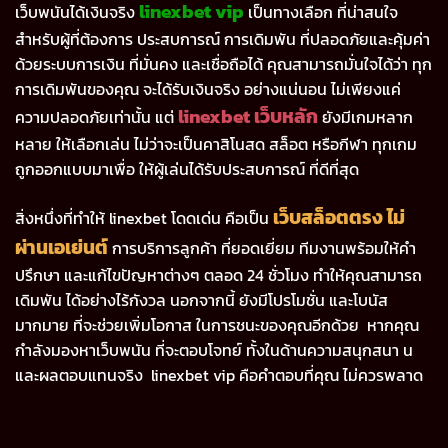
linexbet vip
เว็บพนันได้เงินจริง
เป็นทางเลือก ที่น่าสนใจ
สำหรับผู้ที่ต้องการ ประสบการณ์ การเดิมพัน ที่ปลอดภัยและคุ้มค่า
ด้วยระบบการเงิน ที่มั่นคง และเชื่อถือได้ คุณสามารถมั่นใจได้ว่า ทุก
การเดิมพันของคุณ จะได้รับเงินจริง อย่างแน่นอน ไม่เพียงแค่
linexbet เว็บหลัก
ความปลอดภัยเท่านั้น แต่
ยังมีเกมหลาก
หลาย ให้เลือกเล่น ไม่ว่าจะเป็นคาสิโนสด สล็อต หรือกีฬา ทุกเกม
ถูกออกแบบมาเพื่อ ให้ผู้เล่นได้รับประสบการณ์ ที่ดีที่สุด
เว็บสล็อตตรง ไม่
สิ่งหนึ่งที่ทำให้ linexbet โดดเด่น คือเป็น
ผ่านเอเย่นต์
การบริการลูกค้า ที่ยอดเยี่ยม ทีมงานพร้อมให้คำ
ปรึกษา และแก้ไขปัญหาต่างๆ ตลอด 24 ชั่วโมง ทำให้คุณสามารถ
เดิมพัน ได้อย่างไร้กังวล นอกจากนี้ ยังมีโปรโมชั่น และโบนัส
มากมาย ที่จะช่วยเพิ่มโอกาส ในการชนะของคุณอีกด้วย หากคุณ
กำลังมองหาเว็บพนัน ที่จะตอบโจทย์ ทั้งในด้านความสนุกสนา น
และผลตอบแทนจริง linexbet vip คือคำตอบที่คุณ ไม่ควรพลาด