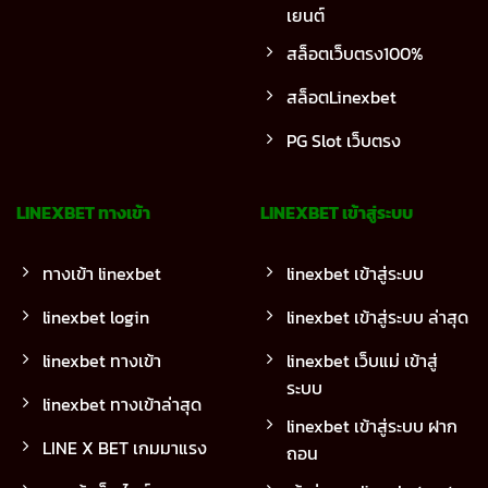
เยนต์
สล็อตเว็บตรง100%
สล็อตLinexbet
PG Slot เว็บตรง
LINEXBET ทางเข้า
LINEXBET เข้าสู่ระบบ
ทางเข้า linexbet
linexbet เข้าสู่ระบบ
linexbet login
linexbet เข้าสู่ระบบ ล่าสุด
linexbet ทางเข้า
linexbet เว็บแม่ เข้าสู่
ระบบ
linexbet ทางเข้าล่าสุด
linexbet เข้าสู่ระบบ ฝาก
LINE X BET เกมมาแรง
ถอน