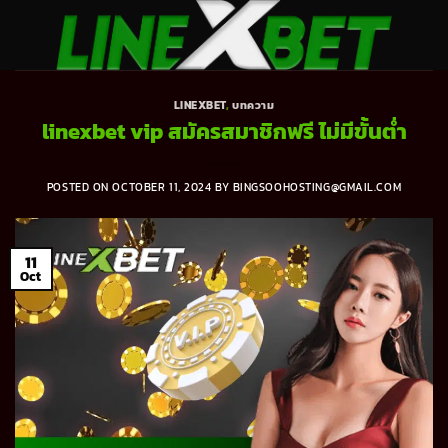
Skip
to
content
LINEXBET
,
บทความ
linexbet vip สมัครสมาชิกฟรี ไม่มีขั้นต่ำ
POSTED ON
OCTOBER 11, 2024
BY
BINGSOOHOSTING@GMAIL.COM
11
Oct