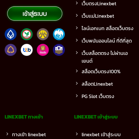
เว็บตรงLinexbet
เว็บเเม่Linexbet
ไลน์เอกเบท สล็อตเว็บตรง
เว็บพนันออนไลน์ ที่ดีที่สุด
เว็บสล็อตตรง ไม่ผ่านเอ
เยนต์
สล็อตเว็บตรง100%
สล็อตLinexbet
PG Slot เว็บตรง
LINEXBET ทางเข้า
LINEXBET เข้าสู่ระบบ
ทางเข้า linexbet
linexbet เข้าสู่ระบบ