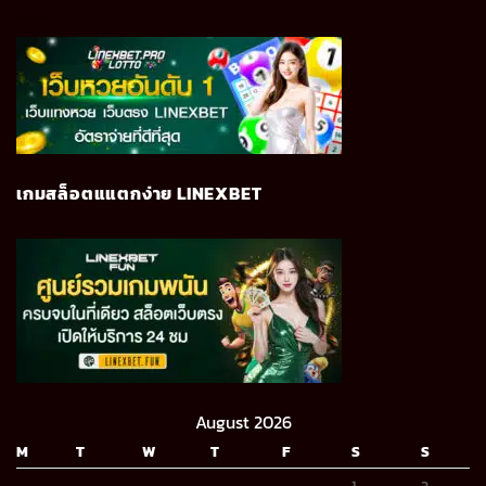
เกมสล็อตแแตกง่าย LINEXBET
August 2026
M
T
W
T
F
S
S