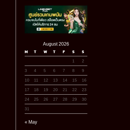
August 2026
M
T
W
T
F
S
S
1
2
3
4
5
6
7
8
9
10
11
12
13
14
15
16
17
18
19
20
21
22
23
24
25
26
27
28
29
30
31
« May