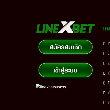
LI
เ
เ
เ