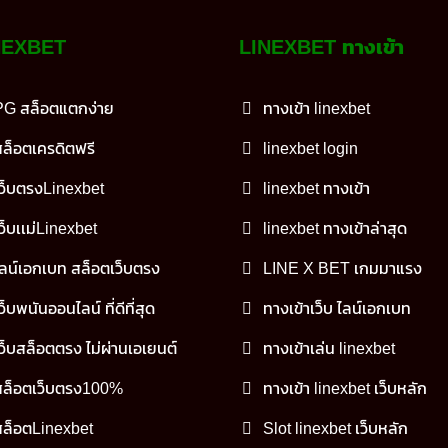
NEXBET
LINEXBET ทางเข้า
PG สล็อตแตกง่าย
ทางเข้า linexbet
สล็อตเครดิตฟรี
linexbet login
เว็บตรงLinexbet
linexbet ทางเข้า
ว็บเเม่Linexbet
linexbet ทางเข้าล่าสุด
ไลน์เอกเบท สล็อตเว็บตรง
LINE X BET เกมมาแรง
ว็บพนันออนไลน์ ที่ดีที่สุด
ทางเข้าเว็บ ไลน์เอกเบท
ว็บสล็อตตรง ไม่ผ่านเอเยนต์
ทางเข้าเล่น linexbet
สล็อตเว็บตรง100%
ทางเข้า linexbet เว็บหลัก
สล็อตLinexbet
Slot linexbet เว็บหลัก