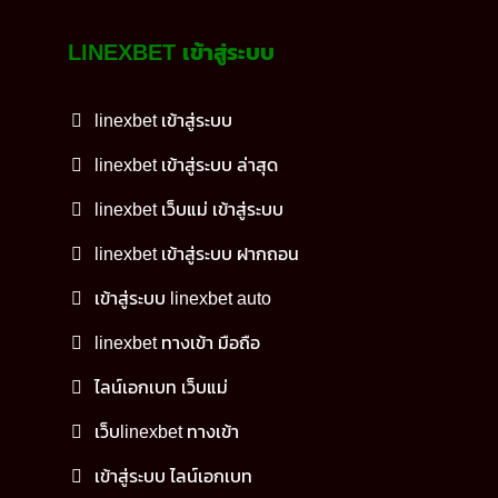
LINEXBET เข้าสู่ระบบ
linexbet เข้าสู่ระบบ
linexbet เข้าสู่ระบบ ล่าสุด
linexbet เว็บแม่ เข้าสู่ระบบ
linexbet เข้าสู่ระบบ ฝากถอน
เข้าสู่ระบบ linexbet auto
linexbet ทางเข้า มือถือ
ไลน์เอกเบท เว็บแม่
เว็บlinexbet ทางเข้า
เข้าสู่ระบบ ไลน์เอกเบท