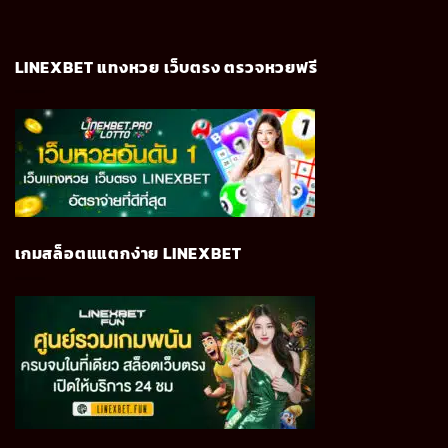
LINEXBET แทงหวย เว็บตรง ตรวจหวยฟรี
เกมสล็อตแแตกง่าย LINEXBET