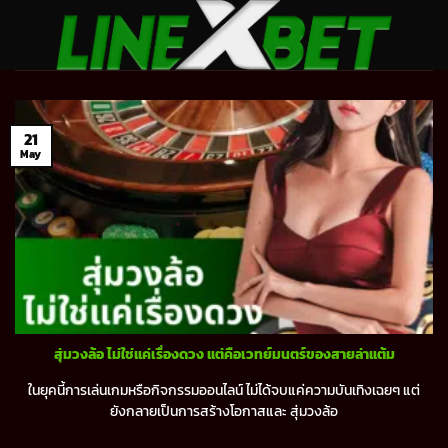
Skip
to
content
21
May
สุ่มวงล้อ ไม่ใช่แค่เรื่องดวง แต่คือเวทย์มนตร์ของสายล่าแต้ม
ในยุคนี้การเล่นเกมหรือกิจกรรมออนไลน์ ไม่ได้จบแค่ความบันเทิงเฉยๆ แต่
ยังกลายเป็นการสร้างโอกาสและ สุ่มวงล้อ