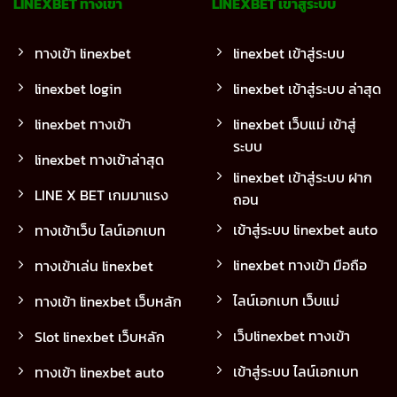
LINEXBET ทางเข้า
LINEXBET เข้าสู่ระบบ
ทางเข้า linexbet
linexbet เข้าสู่ระบบ
linexbet login
linexbet เข้าสู่ระบบ ล่าสุด
linexbet ทางเข้า
linexbet เว็บแม่ เข้าสู่
ระบบ
linexbet ทางเข้าล่าสุด
linexbet เข้าสู่ระบบ ฝาก
LINE X BET เกมมาแรง
ถอน
เข้าสู่ระบบ linexbet auto
ทางเข้าเว็บ ไลน์เอกเบท
linexbet ทางเข้า มือถือ
ทางเข้าเล่น linexbet
ไลน์เอกเบท เว็บแม่
ทางเข้า linexbet เว็บหลัก
เว็บlinexbet ทางเข้า
Slot linexbet เว็บหลัก
เข้าสู่ระบบ ไลน์เอกเบท
ทางเข้า linexbet auto