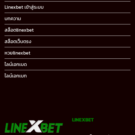
Linexbet เข้าสู่ระบบ
บทความ
สล็อตlinexbet
สล็อตเว็บตรง
หวยlinexbet
ไลน์เอกเบด
ไลน์เอกเบท
LINEXBET