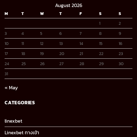
August 2026
M
T
W
T
F
S
S
1
2
3
4
5
6
7
8
9
10
11
12
13
14
15
16
17
18
19
20
21
22
23
24
25
26
27
28
29
30
31
« May
CATEGORIES
linexbet
Linexbet ทางเข้า