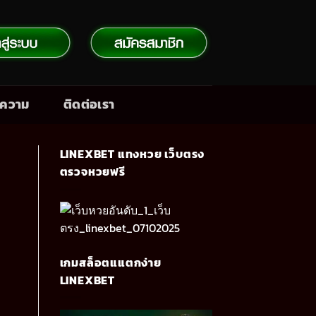
ความ
ติดต่อเรา
LINEXBET แทงหวย เว็บตรง
ตรวจหวยฟรี
เกมสล็อตแแตกง่าย
LINEXBET