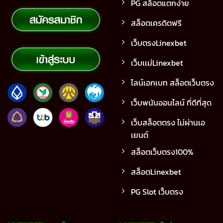
PG สล็อตแตกง่าย
สล็อตเครดิตฟรี
เว็บตรงLinexbet
เว็บเเม่Linexbet
ไลน์เอกเบท สล็อตเว็บตรง
เว็บพนันออนไลน์ ที่ดีที่สุด
เว็บสล็อตตรง ไม่ผ่านเอ
เยนต์
สล็อตเว็บตรง100%
สล็อตLinexbet
PG Slot เว็บตรง