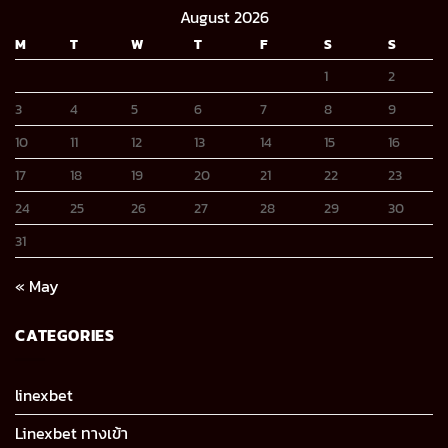
August 2026
M
T
W
T
F
S
S
1
2
3
4
5
6
7
8
9
10
11
12
13
14
15
16
17
18
19
20
21
22
23
24
25
26
27
28
29
30
31
« May
CATEGORIES
linexbet
Linexbet ทางเข้า