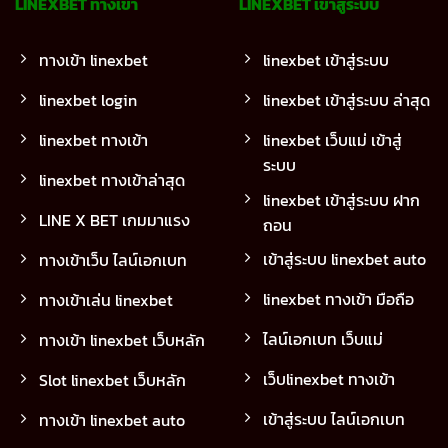
LINEXBET ทางเข้า
LINEXBET เข้าสู่ระบบ
ทางเข้า linexbet
linexbet เข้าสู่ระบบ
linexbet login
linexbet เข้าสู่ระบบ ล่าสุด
linexbet ทางเข้า
linexbet เว็บแม่ เข้าสู่
ระบบ
linexbet ทางเข้าล่าสุด
linexbet เข้าสู่ระบบ ฝาก
LINE X BET เกมมาแรง
ถอน
เข้าสู่ระบบ linexbet auto
ทางเข้าเว็บ ไลน์เอกเบท
linexbet ทางเข้า มือถือ
ทางเข้าเล่น linexbet
ไลน์เอกเบท เว็บแม่
ทางเข้า linexbet เว็บหลัก
เว็บlinexbet ทางเข้า
Slot linexbet เว็บหลัก
เข้าสู่ระบบ ไลน์เอกเบท
ทางเข้า linexbet auto