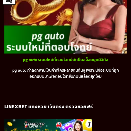
Aug
pg auto ระบบใหม่ที่ตอบโจทย์นักปั่นสล็อตยุคดิจิทัล
pg auto กำลังกลายเป็นคำที่ใครหลายคนคุ้นหู เพราะนี่คือระบบที่ถูก
ออกแบบมาเพื่อตอบโจทย์นักปั่นสล็อตยุคใหม่
LINEXBET แทงหวย เว็บตรง ตรวจหวยฟรี