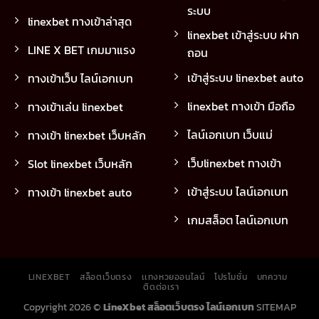
ระบบ
linexbet ทางเข้าล่าสุด
linexbet เข้าสู่ระบบ ฝาก
LINE X BET เกมมาแรง
ถอน
เข้าสู่ระบบ linexbet auto
ทางเข้าเว็บ ไลน์เอกเบท
linexbet ทางเข้า มือถือ
ทางเข้าเล่น linexbet
ไลน์เอกเบท เว็บแม่
ทางเข้า linexbet เว็บหลัก
เว็บlinexbet ทางเข้า
Slot linexbet เว็บหลัก
เข้าสู่ระบบ ไลน์เอกเบท
ทางเข้า linexbet auto
เกมสล็อต ไลน์เอกเบท
LINEXBET
สล็อตเว็บตรง
เเทงหวยออนไลน์
โปรโมชั่น
บทความ
ติดต่อเรา
Copyright 2026 ©
LineXbet สล็อตเว็บตรง ไลน์เอกเบท
SITEMAP