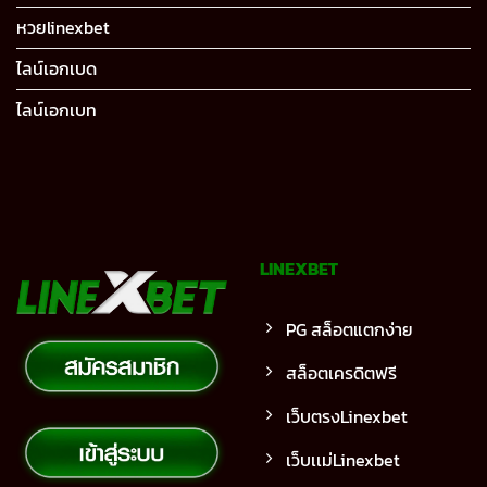
หวยlinexbet
ไลน์เอกเบด
ไลน์เอกเบท
LINEXBET
PG สล็อตแตกง่าย
สล็อตเครดิตฟรี
เว็บตรงLinexbet
เว็บเเม่Linexbet