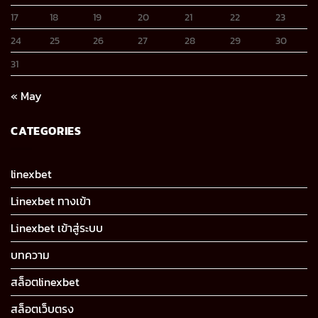
17
18
19
20
21
22
23
24
25
26
27
28
29
30
31
« May
CATEGORIES
linexbet
Linexbet ทางเข้า
Linexbet เข้าสู่ระบบ
บทความ
สล็อตlinexbet
สล็อตเว็บตรง