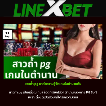
Skip
to
content
13
Sep
สาวถ้ํา pg มาทำความรู้จักเกมในตำนานกัน
สาวถ้ํา pg เป็นหนึ่งในเกมสล็อตที่เรียกได้ว่า ตำนาน ของค่าย PG Soft
เพราะตั้งแต่เปิดตัวมาก็ได้รับความนิยม