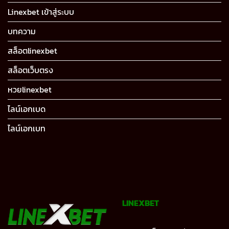
Linexbet เข้าสู่ระบบ
บทความ
สล็อตlinexbet
สล็อตเว็บตรง
หวยlinexbet
ไลน์เอกเบด
ไลน์เอกเบท
LINEXBET