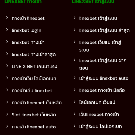
LINEXBET ทางเข้า
LINEXBET เข้าสู่ระบบ
ทางเข้า linexbet
linexbet เข้าสู่ระบบ
linexbet login
linexbet เข้าสู่ระบบ ล่าสุด
linexbet ทางเข้า
linexbet เว็บแม่ เข้าสู่
ระบบ
linexbet ทางเข้าล่าสุด
linexbet เข้าสู่ระบบ ฝาก
LINE X BET เกมมาแรง
ถอน
เข้าสู่ระบบ linexbet auto
ทางเข้าเว็บ ไลน์เอกเบท
linexbet ทางเข้า มือถือ
ทางเข้าเล่น linexbet
ไลน์เอกเบท เว็บแม่
ทางเข้า linexbet เว็บหลัก
เว็บlinexbet ทางเข้า
Slot linexbet เว็บหลัก
เข้าสู่ระบบ ไลน์เอกเบท
ทางเข้า linexbet auto