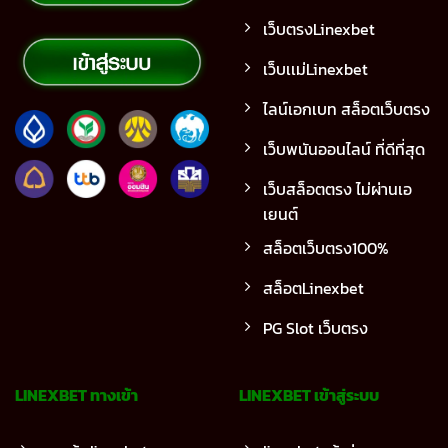
เว็บตรงLinexbet
เว็บเเม่Linexbet
ไลน์เอกเบท สล็อตเว็บตรง
เว็บพนันออนไลน์ ที่ดีที่สุด
เว็บสล็อตตรง ไม่ผ่านเอ
เยนต์
สล็อตเว็บตรง100%
สล็อตLinexbet
PG Slot เว็บตรง
LINEXBET ทางเข้า
LINEXBET เข้าสู่ระบบ