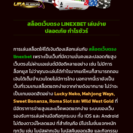
สล็อตเว็บตรง LINEXBET เล่นง่าย
ปลอดภัย กำไรชัวร์
การเล่นสล็อตให้ได้เงินต้องเลือกเล่นกับ
สล็อตเว็บตรง
linexbet
เพราะเป็นเว็บที่มีความมั่นคงและปลอดภัยสูง
เว็บตรงไม่ผ่านเอเย่นต์มีข้อดีหลายอย่าง เช่น ไม่มีการ
ล็อกยูส ไม่ว่าคุณจะเล่นได้กำไรมากแค่ไหนก็สามารถถอน
เงินได้เต็มจำนวนโดยไม่มีการโกง นอกจากนี้เรายังเป็น
เว็บที่รวมเกมสล็อตแตกง่ายจากค่ายดังมากมาย ไม่ว่าจะ
เป็นเกมยอดฮิตอย่าง
Lucky Neko, Mahjong Ways,
Sweet Bonanza, Roma Slot และ Wild West Gold
ที่
มีอัตราการจ่ายสูงและแจ็คพอตแตกง่าย ระบบของเว็บ
รองรับการเล่นผ่านมือถือทุกระบบ ทั้ง iOS และ Android
ไม่ต้องดาวน์โหลดแอป ที่สำคัญคือ มีโปรโมชั่นแจกหนัก
ทุกวัน เช่น โบนัสฝากเงิน โบนัสคืนยอดเสีย และกิจกรรม