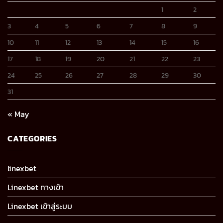
1
2
3
4
5
6
7
8
9
10
11
12
13
14
15
16
17
18
19
20
21
22
23
24
25
26
27
28
29
30
31
« May
CATEGORIES
linexbet
Linexbet ทางเข้า
Linexbet เข้าสู่ระบบ