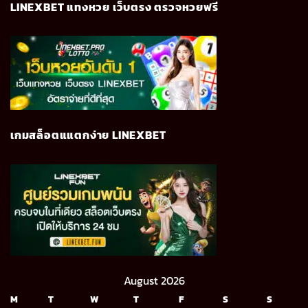
LINEXBET แทงหวย เว็บตรง ตรวจหวยฟรี
เกมสล็อตแแตกง่าย LINEXBET
August 2026
M
T
W
T
F
S
S