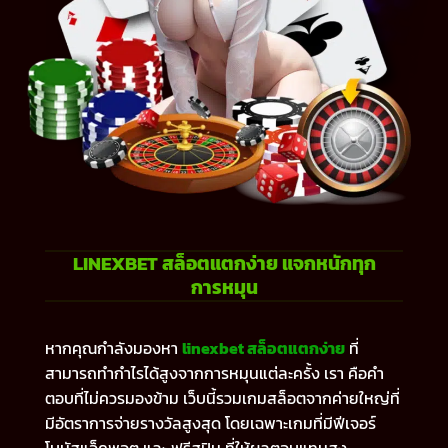
LINEXBET สล็อตแตกง่าย แจกหนักทุก
การหมุน
หากคุณกำลังมองหา
linexbet สล็อตแตกง่าย
ที่
สามารถทำกำไรได้สูงจากการหมุนแต่ละครั้ง เรา คือคำ
ตอบที่ไม่ควรมองข้าม เว็บนี้รวมเกมสล็อตจากค่ายใหญ่ที่
มีอัตราการจ่ายรางวัลสูงสุด โดยเฉพาะเกมที่มีฟีเจอร์
โบนัสแจ็คพอต และ ฟรีสปิน ที่ให้ผลตอบแทนสูง