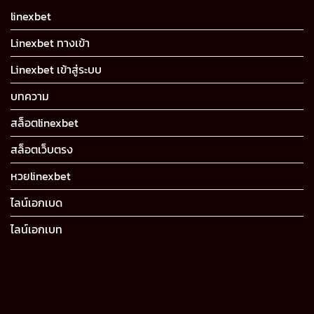
linexbet
Linexbet ทางเข้า
Linexbet เข้าสู่ระบบ
บทความ
สล็อตlinexbet
สล็อตเว็บตรง
หวยlinexbet
ไลน์เอกเบด
ไลน์เอกเบท