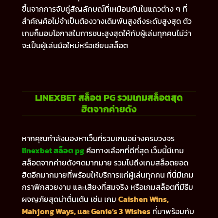
ขึ้นจากการจับคู่สัญลักษณ์ที่เหมือนกันในแถวต่าง ๆ ที่
สำคัญคือไม่จำเป็นต้องวางเดิมพันสูงถึงระดับสูงสุด ตัว
เกมก็มอบโอกาสในการชนะสูงสุดให้กับผู้เล่นทุกคนไม่ว่า
จะเป็นผู้เล่นมือใหม่หรือเซียนสล็อต
LINEXBET สล็อต PG รวมเกมสล็อตสุด
ฮิตจากค่ายดัง
หากคุณกำลังมองหาเว็บที่รวมเกมอย่างครบวงจร
linexbet สล็อต pg
คือทางเลือกที่ดีที่สุด เว็บนี้มีเกม
สล็อตจากค่ายดังๆดมากมาย รวมไปถึงเกมสล็อตยอด
ฮิตอีกมากมายที่พร้อมให้บริการแก่ผู้เล่นทุกคน ที่นี่มีเกม
กราฟิกสวยงาม และเสียงที่สมจริง หรือเกมสล็อตที่มีธีม
ผจญภัยสุดน่าตื่นเต้น เช่น เกม
Caishen Wins,
Mahjong Ways, และ Genie’s 3 Wishes
ที่มาพร้อมกับ