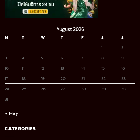
August 2026
M
T
W
T
F
S
S
1
2
3
4
5
6
7
8
9
10
11
12
13
14
15
16
17
18
19
20
21
22
23
24
25
26
27
28
29
30
31
« May
CATEGORIES