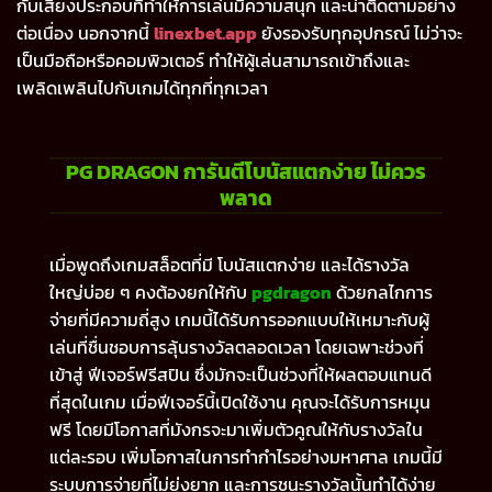
กับเสียงประกอบที่ทำให้การเล่นมีความสนุก และน่าติดตามอย่าง
ต่อเนื่อง นอกจากนี้
linexbet.app
ยังรองรับทุกอุปกรณ์ ไม่ว่าจะ
เป็นมือถือหรือคอมพิวเตอร์ ทำให้ผู้เล่นสามารถเข้าถึงและ
เพลิดเพลินไปกับเกมได้ทุกที่ทุกเวลา
PG DRAGON การันตีโบนัสแตกง่าย ไม่ควร
พลาด
เมื่อพูดถึงเกมสล็อตที่มี โบนัสแตกง่าย และได้รางวัล
ใหญ่บ่อย ๆ คงต้องยกให้กับ
pgdragon
ด้วยกลไกการ
จ่ายที่มีความถี่สูง เกมนี้ได้รับการออกแบบให้เหมาะกับผู้
เล่นที่ชื่นชอบการลุ้นรางวัลตลอดเวลา โดยเฉพาะช่วงที่
เข้าสู่ ฟีเจอร์ฟรีสปิน ซึ่งมักจะเป็นช่วงที่ให้ผลตอบแทนดี
ที่สุดในเกม เมื่อฟีเจอร์นี้เปิดใช้งาน คุณจะได้รับการหมุน
ฟรี โดยมีโอกาสที่มังกรจะมาเพิ่มตัวคูณให้กับรางวัลใน
แต่ละรอบ เพิ่มโอกาสในการทำกำไรอย่างมหาศาล เกมนี้มี
ระบบการจ่ายที่ไม่ยุ่งยาก และการชนะรางวัลนั้นทำได้ง่าย