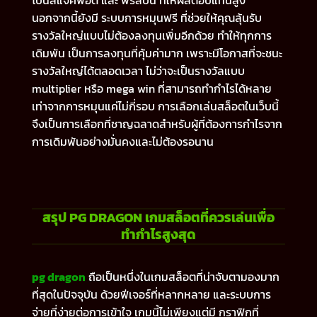
นอกจากนี้ยังมี ระบบการหมุนฟรี ที่ช่วยให้คุณลุ้นรับ
รางวัลใหญ่แบบไม่ต้องลงทุนเพิ่มอีกด้วย ทำให้ทุกการ
เดิมพัน เป็นการลงทุนที่คุ้มค่ามาก เพราะมีโอกาสที่จะชนะ
รางวัลใหญ่ได้ตลอดเวลา ไม่ว่าจะเป็นรางวัลแบบ
multiplier หรือ mega win ที่สามารถทำกำไรได้หลาย
เท่าจากการหมุนแค่ไม่กี่รอบ การเลือกเล่นสล็อตในเว็บนี้
จึงเป็นการเลือกที่ชาญฉลาดสำหรับผู้ที่ต้องการกำไรจาก
การเดิมพันอย่างมั่นคงและไม่ต้องรอนาน
สรุป PG DRAGON เกมสล็อตที่ควรเล่นเพื่อ
ทำกำไรสูงสุด
pg dragon
ถือเป็นหนึ่งในเกมสล็อตที่น่าจับตามองมาก
ที่สุดในปัจจุบัน ด้วยฟีเจอร์ที่หลากหลาย และระบบการ
จ่ายที่ง่ายต่อการเข้าใจ เกมนี้ไม่เพียงแต่มี กราฟิกที่