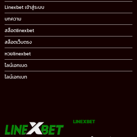
Linexbet เข้าสู่ระบบ
บทความ
สล็อตlinexbet
สล็อตเว็บตรง
หวยlinexbet
ไลน์เอกเบด
ไลน์เอกเบท
LINEXBET