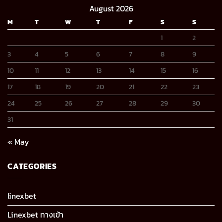
August 2026
M
T
W
T
F
S
S
1
2
3
4
5
6
7
8
9
10
11
12
13
14
15
16
17
18
19
20
21
22
23
24
25
26
27
28
29
30
31
« May
CATEGORIES
linexbet
Linexbet ทางเข้า