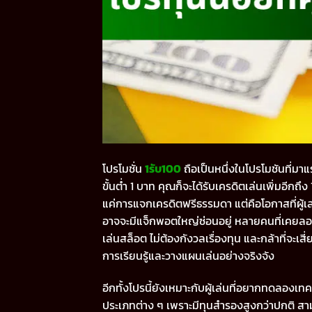
โปรโมชั่น
1รับ100
ถือเป็นหนึ่งในโปรโมชันที่มา
ขั้นต่ำ 1 บาท คุณก็จะได้รับเครดิตเล่นเพิ่มอีกถึ
แค่การแจกเครดิตฟรีธรรมดา แต่คือโอกาสที่ผู้เ
อาจจะมีแจ็กพอตใหญ่ซ่อนอยู่ หลายคนที่เคยลองใช้
เล่นสล็อต ไม่ต้องกังวลเรื่องทุน และกล้าที่จะเ
การเรียนรู้และวางแผนเล่นอย่างจริงจัง
อีกทั้งโปรนี้ยังเหมาะกับผู้เล่นที่อยากทดล
ประเภทต่าง ๆ เพราะมีทุนสำรองสูงกว่าปกติ สา