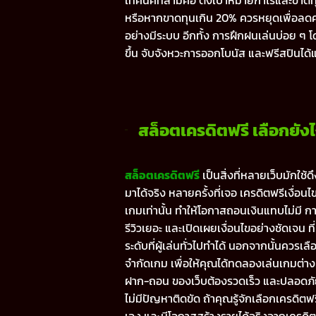
หรือหากขาดทุนเกิน 20% ควรหยุดเพื่อลดคว
อย่างมีระบบ อีกทั้ง การฝึกฝนเล่นบ่อย ๆ โ
ขึ้น จับจังหวะการออกโบนัส และฟรีสปินได้
สล็อตเครดิตฟรี เลือกยังไ
สล็อตเครดิตฟรี
เป็นสิ่งที่หลายเว็บมักใช้ด
มาได้จริง หลายครั้งที่เจอ เครดิตฟรีเงื่อน
เกมเท่านั้น ทำให้โอกาสถอนเงินแทบไม่มี การเล
รีวิวเยอะ และเปิดเผยเงื่อนไขอย่างชัดเจน ที
ระดับที่ผู้เล่นทั่วไปทำได้ นอกจากนั้นควร
จำกัดเกม เพื่อให้คุณได้ทดลองเล่นเกมต่าง
ฝาก-ถอน ของเว็บต้องรวดเร็ว และปลอดภัย 
ไม่มีปัญหาติดขัด ถ้าคุณรู้จักเลือกเครดิตฟร