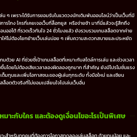
เล่น ๆ เพราะได้รับการยอมรับในแวดวงนักเดิมพันออนไลน์ว่าเป็นเว็บที่มี
ารโกง ใครที่เคยเจอเว็บที่ล็อกยูส หรือจ่ายช้า มาที่นี่แล้วจะรู้สึกถึง
ออโต้ ที่รวดเร็วทันใจ 24 ชั่วโมงแล้ว ยังรวบรวมเกมสล็อตจากค่าย
 ทำให้ไม่ต้องโยกย้ายเว็บเล่นบ่อย ๆ เพิ่มความสะดวกสบายและประหยัด
กมด้วย AI ที่ช่วยชี้เป้าเกมสล็อตที่เหมาะกับสไตล์การเล่น และช่วงเวลา
ูงขึ้นโดยไม่ต้องเสียเวลาลองผิดลองถูกมาก ที่สำคัญ ยังมีโปรโมชั่นแรง
เต็มทุนและเพิ่มโอกาสชนะของผู้เล่นทุกระดับ ทั้งมือใหม่ และเซียน
็อตตัวจริงที่ไม่ยอมเปลี่ยนใจไปเล่นเว็บอื่น
เหมาะกับใคร และต้องดูเงื่อนไขอะไรเป็นพิเศษ
าะสำหรับทุกคนที่ต้องการโอกาสทดลองเล่นสล็อต ด้วยทุนน้อย และ