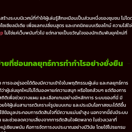
ร้างระบบนิเวศน์ที่ทำให้ผู้เล่นรู้สึกเหมือนเป็นส่วนหนึ่งของชุมชน ไม่โด
ในโซเชียลมีเดีย เพื่อแลกเปลี่ยนสูตร และเทคนิคแบบเรียลไทม์ ความใส่ใจ
ไม่ใช่แค่เว็บพนันทั่วไป แต่กลายเป็นขวัญใจของนักเดิมพันยุคใหม่ที่
pp
ยที่ซ่อนกลยุทธ์การทำกำไรอย่างยั่งยืน
ง การจะอยู่รอดได้ต้องมีความเข้าใจในพฤติกรรมผู้เล่น และกลยุทธ์การ
้ดีว่าผู้เล่นยุคใหม่ไม่ได้มองหาแค่ความสนุก หรือโชคล้วนๆ แต่ต้องการ
ถิติเพื่อช่วยวางแผน และเลือกเกมอย่างมีหลักการ ระบบของที่นี่ มี
วยให้ผู้เล่นสามารถวิเคราะห์รูปแบบเกม และประเมินโอกาสชนะได้ดีขึ้น
รใช้ข้อมูลประกอบการตัดสินใจที่มีความแม่นยำสูง นอกจากนี้ยังมีระบบ
ึ้น และช่วยลดความเสี่ยงจากการตัดสินใจผิดพลาด ในช่วงเวลาที่
หมู่เซียนพนัน คือการจัดการงบประมาณอย่างมีวินัย โดยใช้โปรแกรม