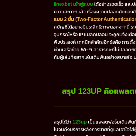
ได้อย่างรวดเร็ว และ
linexbet เข้าสู่ระบบ
ความสะดวกแล้ว เรื่องความปลอดภัยของข้อมู
แบบ 2 ชั้น (Two-Factor Authenticatio
กบัญชีได้อย่างมีประสิทธิภาพ
นอกจากนี้ ร
อุปกรณ์หรือ IP แปลกปลอม จะถูกแจ้งเตือนทั
พึงประสงค์ เทคนิคสำคัญอีกข้อคือ การตั้งรห
ผ่านเครือข่าย Wi-Fi สาธารณะที่ไม่ปลอดภ
กับผู้เล่นที่อยากเล่นเดิมพันอย่างสบายใจ
สรุป 123UP คือแพลตฟอร
สรุปได้ว่า
เป็นแพลตฟอร์มเดิมพันที่ต
123up
ไปจนถึงบริการหลังการขายที่ดูแลเอาใจใส่ผู