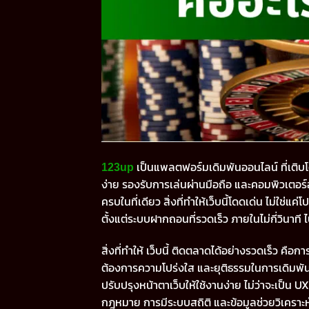
เป็นแพลตฟอร์มเดิมพันออนไลน์ ที่เติบโ
123up
ง่าย รองรับการเล่นผ่านมือถือ และคอมพิวเตอร์
ครบในที่เดียว สิ่งที่ทำให้เว็บนี้โดดเด่น ไม่ใช่แค
ตั้งแต่ระบบฝากถอนที่รวดเร็ว ภายในไม่กี่วินาที
สิ่งที่ทำให้ เว็บนี้ ติดตลาดได้อย่างรวดเร็ว คือ
ต้องการความโปร่งใส และยุติธรรมในการเดิมพัน
ปรับปรุงหน้าตาเว็บให้ใช้งานง่าย ไม่ว่าจะเป็น
กฎหมาย การมีระบบสถิติ และข้อมูลช่วยวิเคราะห