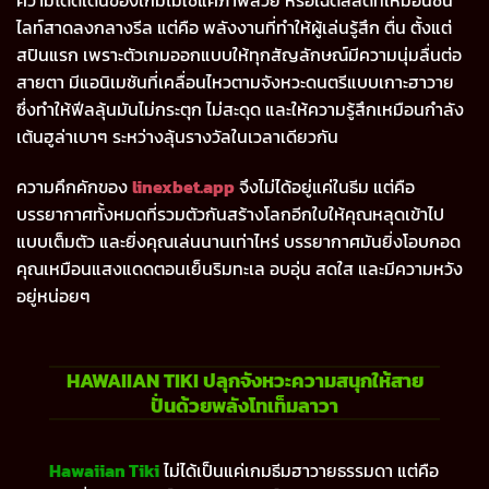
ความโดดเด่นของเกมไม่ใช่แค่ภาพสวย หรือเฉดสีสดที่เหมือนซัน
ไลท์สาดลงกลางรีล แต่คือ พลังงานที่ทำให้ผู้เล่นรู้สึก ตื่น ตั้งแต่
สปินแรก เพราะตัวเกมออกแบบให้ทุกสัญลักษณ์มีความนุ่มลื่นต่อ
สายตา มีแอนิเมชันที่เคลื่อนไหวตามจังหวะดนตรีแบบเกาะฮาวาย
ซึ่งทำให้ฟีลลุ้นมันไม่กระตุก ไม่สะดุด และให้ความรู้สึกเหมือนกำลัง
เต้นฮูล่าเบาๆ ระหว่างลุ้นรางวัลในเวลาเดียวกัน
ความคึกคักของ
linexbet.app
จึงไม่ได้อยู่แค่ในธีม แต่คือ
บรรยากาศทั้งหมดที่รวมตัวกันสร้างโลกอีกใบให้คุณหลุดเข้าไป
แบบเต็มตัว และยิ่งคุณเล่นนานเท่าไหร่ บรรยากาศมันยิ่งโอบกอด
คุณเหมือนแสงแดดตอนเย็นริมทะเล อบอุ่น สดใส และมีความหวัง
อยู่หน่อยๆ
HAWAIIAN TIKI ปลุกจังหวะความสนุกให้สาย
ปั่นด้วยพลังโทเท็มลาวา
Hawaiian Tiki
ไม่ได้เป็นแค่เกมธีมฮาวายธรรมดา แต่คือ