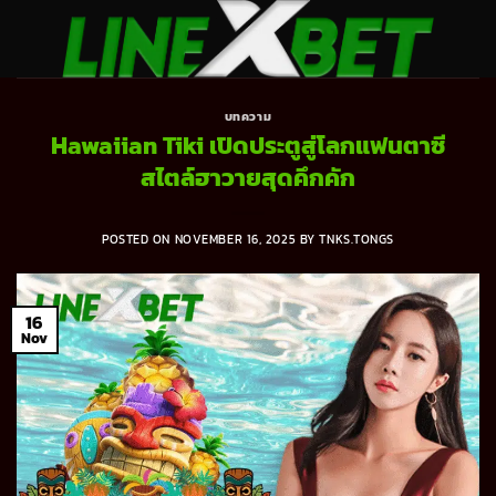
Skip
to
content
บทความ
Hawaiian Tiki เปิดประตูสู่โลกแฟนตาซี
สไตล์ฮาวายสุดคึกคัก
POSTED ON
NOVEMBER 16, 2025
BY
TNKS.TONGS
16
Nov