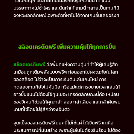
ทั่วไปก็สนุก แต่สายเกมเมอร์ก็ยังรู้สึกว่ามัน เท่ แบบ
บรรยากาศไม่ซ้ำใคร และนั่นทำให้ เกมนี้ กลายเป็นเกมที่มี
จังหวะเอกลักษณ์เฉพาะตัวที่หาไม่ได้จากเกมอื่นเลยจริงๆ
สล็อตเครดิตฟรี เพิ่มความคุ้มให้ทุกการปั่น
สล็อตเครดิตฟรี
คือพื้นที่แห่งความคุ้มที่ทำให้ผู้เล่นรู้สึก
เหมือนถูกเติมพลังแบบฟรีๆ ก่อนออกไปผจญภัยในโลก
ของสล็อต ไม่ว่าจะเป็นการเริ่มต้นเล่นเกมใหม่ การ
ทดลองเกมที่ยังไม่คุ้นมือ หรือแม้แต่การขยายเวลาเล่นให้
ยาวขึ้นแบบไม่ต้องใช้ทุนเยอะ เครดิตลักษณะนี้คือ เหมือน
ของวิเศษที่ช่วยให้คุณกล้า ลอง กล้าเสี่ยง และกล้าค้นพบ
เกมที่ใช่โดยไม่รู้สึกว่าจะเจ็บตัว
จุดแข็งของเครดิตฟรีในยุคนี้ไม่ใช่แค่ ได้เงินฟรี แต่คือ
ประสบการณ์ที่มันสร้าง เพราะผู้เล่นไม่ต้องรีบร้อน ไม่ต้อง