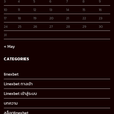
3
4
5
6
7
8
9
10
11
12
13
14
15
16
17
18
19
20
21
22
23
24
25
26
27
28
29
30
31
« May
CATEGORIES
linexbet
Linexbet ทางเข้า
Linexbet เข้าสู่ระบบ
บทความ
สล็อตlinexbet